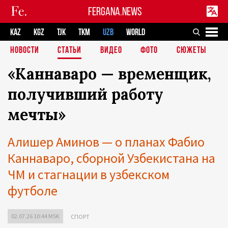
FERGANA.NEWS
KAZ
KGZ
TJK
TKM
UZB
WORLD
НОВОСТИ
СТАТЬИ
ВИДЕО
ФОТО
СЮЖЕТЫ
«Каннаваро — временщик,
получивший работу
мечты»
Алишер Аминов — о планах Фабио
Каннаваро, сборной Узбекистана на
ЧМ и стагнации в узбекском
футболе
02.07.26 10:44 MSK
СПОРТ