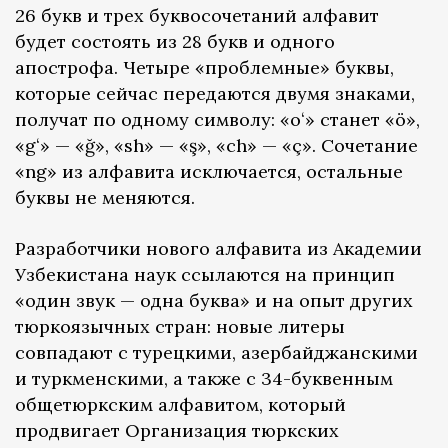
26 букв и трех буквосочетаний алфавит
будет состоять из 28 букв и одного
апострофа. Четыре «проблемные» буквы,
которые сейчас передаются двумя знаками,
получат по одному символу: «oʻ» станет «ö»,
«gʻ» — «ğ», «sh» — «ş», «ch» — «ç». Сочетание
«ng» из алфавита исключается, остальные
буквы не меняются.
Разработчики нового алфавита из Академии
Узбекистана наук ссылаются на принцип
«один звук — одна буква» и на опыт других
тюркоязычных стран: новые литеры
совпадают с турецкими, азербайджанскими
и туркменскими, а также с 34-буквенным
общетюркским алфавитом, который
продвигает Организация тюркских