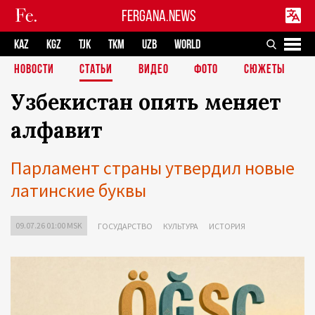
FERGANA.NEWS
KAZ
KGZ
TJK
TKM
UZB
WORLD
НОВОСТИ
СТАТЬИ
ВИДЕО
ФОТО
СЮЖЕТЫ
Узбекистан опять меняет
алфавит
Парламент страны утвердил новые
латинские буквы
09.07.26 01:00 MSK
ГОСУДАРСТВО
КУЛЬТУРА
ИСТОРИЯ