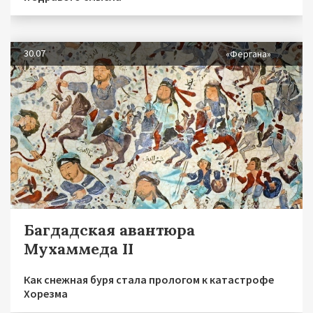
30.07
«Фергана»
Багдадская авантюра
Мухаммеда II
Как снежная буря стала прологом к катастрофе
Хорезма