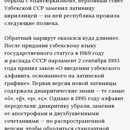
борьбы с «пантюркизмом», Верховный совет
Узбекской ССР заменил латиницу
кириллицей — на ней республика прожила
следующие полвека.
Обратный маршрут оказался куда длиннее.
После придания узбекскому языку
государственного статуса в 1989 году
и распада СССР парламент 2 сентября 1993
года принял закон «О введении узбекского
алфавита, основанного на латинской
графике». Первая версия новой латиницы
содержала диакритические знаки — те самые
«ö», «ğ», «ş», «ç». Однако в 1995 году алфавит
переделали: диакритику убрали, заменив
ее апострофами и двухбуквенными
сочетаниями — по распространенной
версии, чтобы обходиться стандартной