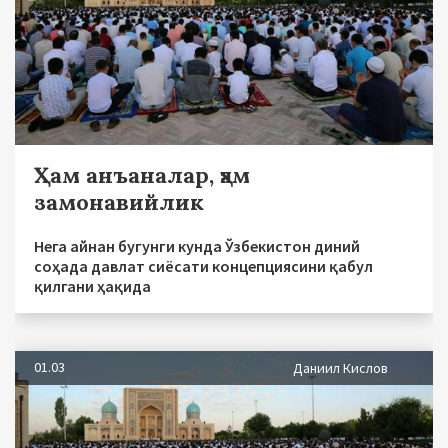
Ҳам анъаналар, ҳам
замонавийлик
Нега айнан бугунги кунда Ўзбекистон диний
соҳада давлат сиёсати концепциясини қабул
қилгани ҳақида
01.03
Даниил Кислов