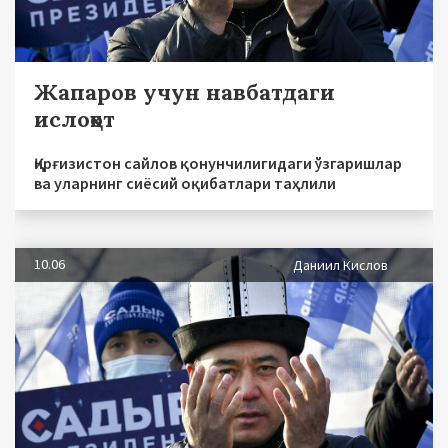
Жапаров учун навбатдаги
ислоҳот
Қирғизистон сайлов қонунчилигидаги ўзгаришлар
ва уларнинг сиёсий оқибатлари таҳлили
10.06
Даниил Кислов