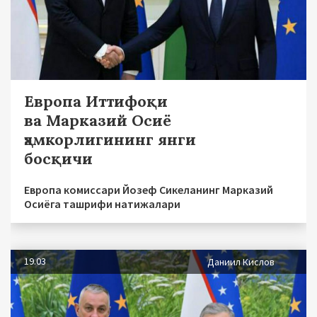
Европа Иттифоқи
ва Марказий Осиё
ҳамкорлигининг янги
босқичи
Европа комиссари Йозеф Сикеланинг Марказий
Осиёга ташрифи натижалари
19.03
Даниил Кислов