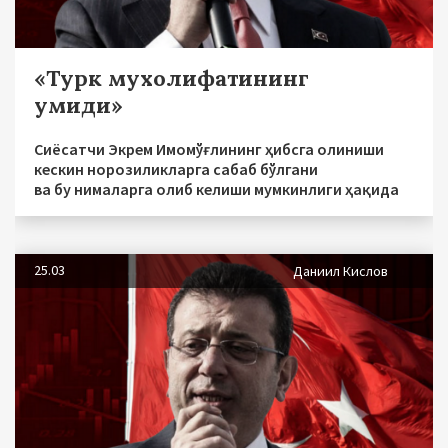
«Турк мухолифатининг
умиди»
Сиёсатчи Экрем Имомўғлининг ҳибсга олиниши
кескин норозиликларга сабаб бўлгани
ва бу нималарга олиб келиши мумкинлиги ҳақида
25.03
Даниил Кислов