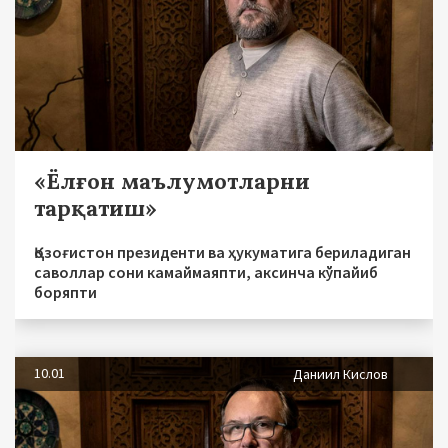
«Ёлғон маълумотларни
тарқатиш»
Қозоғистон президенти ва ҳукуматига бериладиган
саволлар сони камаймаяпти, аксинча кўпайиб
боряпти
10.01
Даниил Кислов