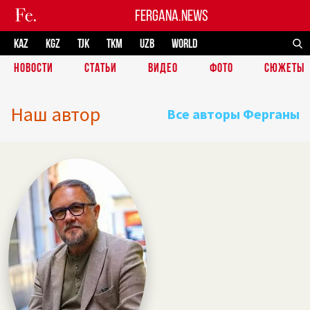
FERGANA.NEWS
KAZ
KGZ
TJK
TKM
UZB
WORLD
НОВОСТИ
СТАТЬИ
ВИДЕО
ФОТО
СЮЖЕТЫ
Наш автор
Все авторы Ферганы