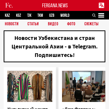
FERGANA.NEWS
KAZ
KGZ
TJK
TKM
UZB
WORLD
НОВОСТИ
СТАТЬИ
ВИДЕО
ФОТО
СЮЖЕТЫ
Новости Узбекистана и стран
Центральной Азии - в Telegram.
Подпишитесь!
Культурный центр
«Дом Ферганы»