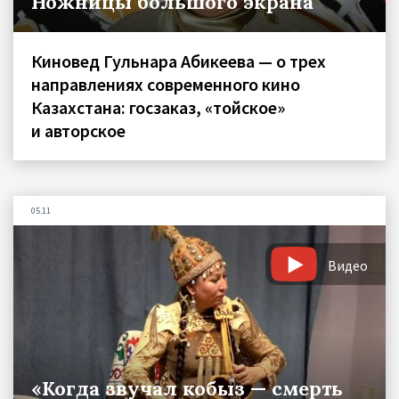
Ножницы большого экрана
Киновед Гульнара Абикеева — о трех
направлениях современного кино
Казахстана: госзаказ, «тойское»
и авторское
05.11
Видео
«Когда звучал кобыз — смерть