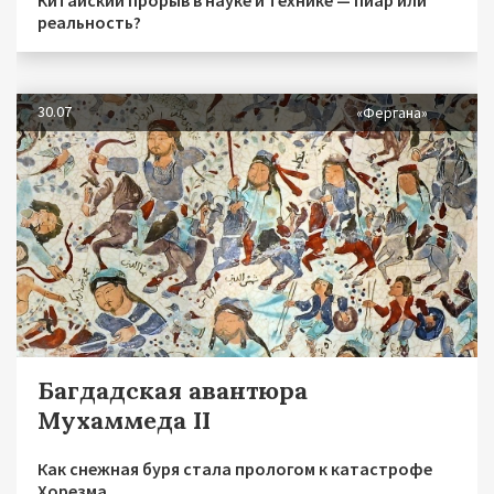
Китайский прорыв в науке и технике — пиар или
реальность?
30.07
«Фергана»
Багдадская авантюра
Мухаммеда II
Как снежная буря стала прологом к катастрофе
Хорезма