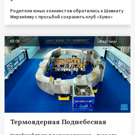
Родители юных хоккеистов обратились к Шавкату
Мирзиёеву с просьбой сохранить клуб «Хумо»
03.08
«Фергана»
Термоядерная Поднебесная