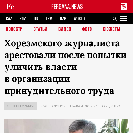
FERGANA.NEWS
KAZ
KGZ
TJK
TKM
UZB
WORLD
НОВОСТИ
СТАТЬИ
ВИДЕО
ФОТО
СЮЖЕТЫ
Хорезмского журналиста
арестовали после попытки
уличить власти
в организации
принудительного труда
31.10.18 13:24 MSK
СУД
ХЛОПОК
ПРАВА ЧЕЛОВЕКА
ОБЩЕСТВО