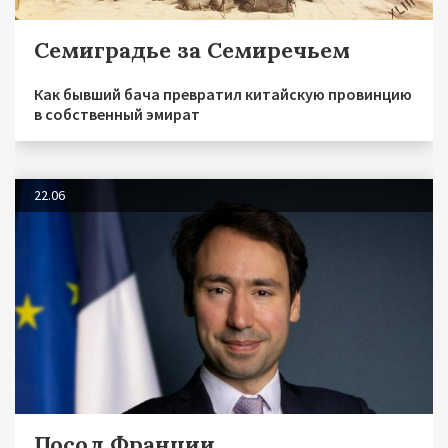
Семиградье за Семиречьем
Как бывший бача превратил китайскую провинцию
в собственный эмират
22.06
Посол Франции