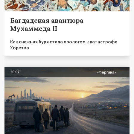
Багдадская авантюра
Мухаммеда II
Как снежная буря стала прологом к катастрофе
Хорезма
20.07
«Фергана»