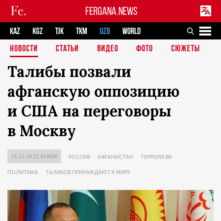
FERGANA.NEWS
KAZ
KGZ
TJK
TKM
UZB
WORLD
НОВОСТИ
СТАТЬИ
ВИДЕО
ФОТО
СЮЖЕТЫ
Талибы позвали
афганскую оппозицию
и США на переговоры
в Москву
13.11.18 12:43 MSK
РОССИЯ
АФГАНИСТАН
ТЕРРОРИЗМ
ПОЛИТИКА
ТАЛИБОВ ПРИНУЖДАЮТ К МИРУ