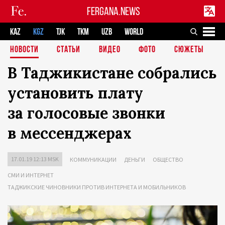
FERGANA.NEWS
KAZ
KGZ
TJK
TKM
UZB
WORLD
НОВОСТИ
СТАТЬИ
ВИДЕО
ФОТО
СЮЖЕТЫ
В Таджикистане собрались
установить плату
за голосовые звонки
в мессенджерах
17.01.19 12:13 MSK
КОММУНИКАЦИИ
ДЕНЬГИ
ОБЩЕСТВО
СМИ И ИНТЕРНЕТ
ТАДЖИКСКИЕ ЧИНОВНИКИ ПРОТИВ ИНТЕРНЕТА И МОБИЛЬНИКОВ