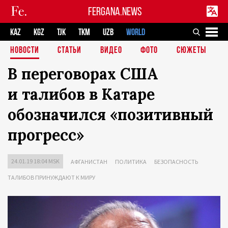
FERGANA.NEWS
KAZ
KGZ
TJK
TKM
UZB
WORLD
НОВОСТИ
СТАТЬИ
ВИДЕО
ФОТО
СЮЖЕТЫ
В переговорах США
и талибов в Катаре
обозначился «позитивный
прогресс»
24.01.19 18:04 MSK
АФГАНИСТАН
ПОЛИТИКА
БЕЗОПАСНОСТЬ
ТАЛИБОВ ПРИНУЖДАЮТ К МИРУ