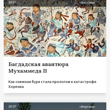
30.07
«Фергана»
Багдадская авантюра
Мухаммеда II
Как снежная буря стала прологом к катастрофе
Хорезма
28.07
«Фергана»