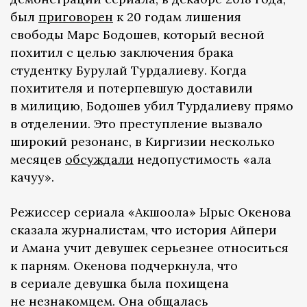
был
приговорен
к 20 годам лишения
свободы Марс Бодошев, который весной
похитил с целью заключения брака
студентку Бурулай Турдалиеву. Когда
похитителя и потерпевшую доставили
в милицию, Бодошев убил Турдалиеву прямо
в отделении. Это преступление вызвало
широкий резонанс, в Киргизии несколько
месяцев
обсуждали
недопустимость «ала
качуу».
Режиссер сериала «Акшоола» Ырыс Окенова
сказала журналистам, что история Айпери
и Амана учит девушек серьезнее относиться
к парням. Окенова подчеркнула, что
в сериале девушка была похищена
не незнакомцем. Она общалась