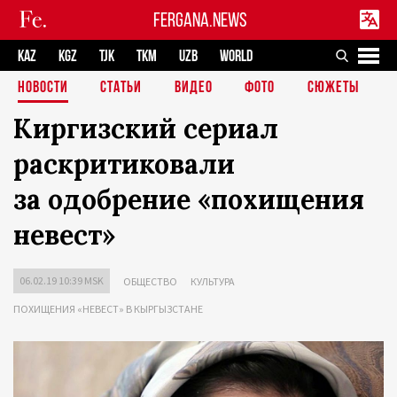
FERGANA.NEWS
KAZ
KGZ
TJK
TKM
UZB
WORLD
НОВОСТИ
СТАТЬИ
ВИДЕО
ФОТО
СЮЖЕТЫ
Киргизский сериал
раскритиковали
за одобрение «похищения
невест»
06.02.19 10:39 MSK
ОБЩЕСТВО
КУЛЬТУРА
ПОХИЩЕНИЯ «НЕВЕСТ» В КЫРГЫЗСТАНЕ