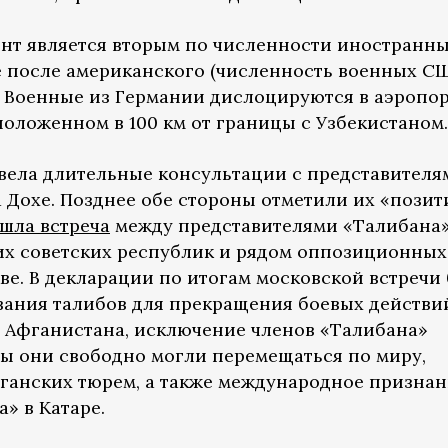
нт является вторым по численности иностранн
е после американского (численность военных С
). Военные из Германии дислоцируются в аэропо
оложенном в 100 км от границы с Узбекистаном.
вела длительные консультации с представителя
а Дохе. Позднее обе стороны отметили их «пози
шла встреча
между представителями «Талибана»
их советских республик и рядом оппозиционных
ве. В декларации по итогам московской встречи
ания талибов для прекращения боевых действи
 Афганистана, исключение членов «Талибана»
бы они свободно могли перемещаться по миру,
ганских тюрем, а также международное призна
» в Катаре.