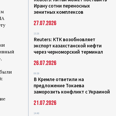
Ирану сотни переносных
ым
зенитных комплексов
ША
27.07.2026
рту
13:26
Reuters: КТК возобновляет
ми
экспорт казахстанской нефти
тивный
через черноморский терминал
,
26.07.2026
 были
09:59
й:
В Кремле ответили на
предложение Токаева
заморозить конфликт с Украиной
ние
21.07.2026
14:40