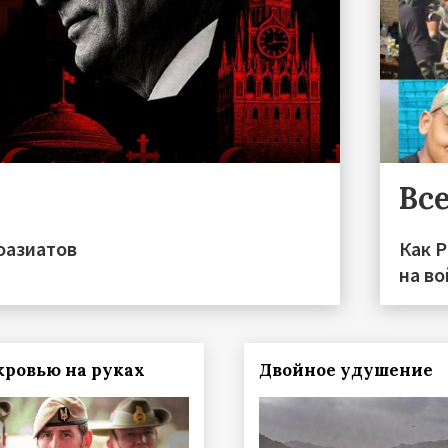
Все
оазиатов
Как 
на во
 кровью на руках
Двойное удушение