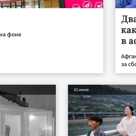
Дв
ка
 на фоне
в 
Афга
за с
02 июня