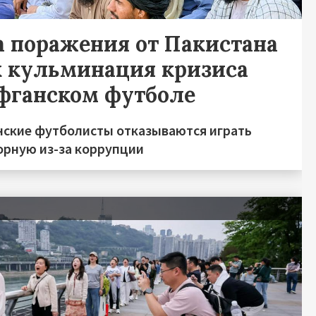
а поражения от Пакистана
к кульминация кризиса
афганском футболе
нские футболисты отказываются играть
борную из-за коррупции