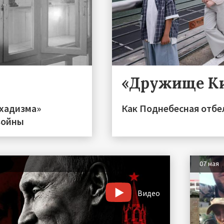
«Дружище К
ихадизма»
Как Поднебесная отбел
войны
07 мая
Видео