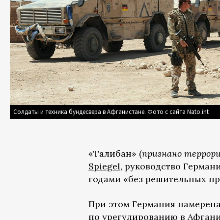
Солдаты и техника бундесвера в Афганистане. Фото с сайта Nato.int
«Талибан» (
признано террор
Spiegel
, руководство Герман
годами «без решительных пр
При этом Германия намерен
по урегулированию в Афгани