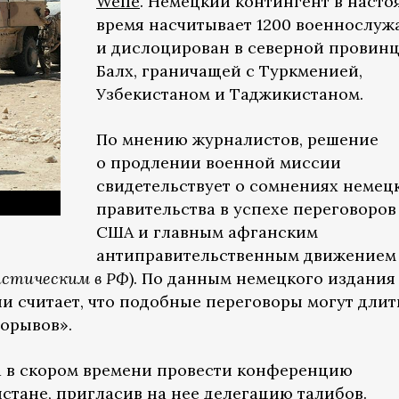
Welle
. Немецкий контингент в насто
время насчитывает 1200 военнослу
и дислоцирован в северной провин
Балх, граничащей с Туркменией,
Узбекистаном и Таджикистаном.
По мнению журналистов, решение
о продлении военной миссии
свидетельствует о сомнениях немец
правительства в успехе переговоров
США и главным афганским
антиправительственным движением
истическим в
РФ
). По данным немецкого издани
ии считает, что подобные переговоры могут длит
орывов».
а в скором времени провести конференцию
стане, пригласив на нее делегацию талибов.