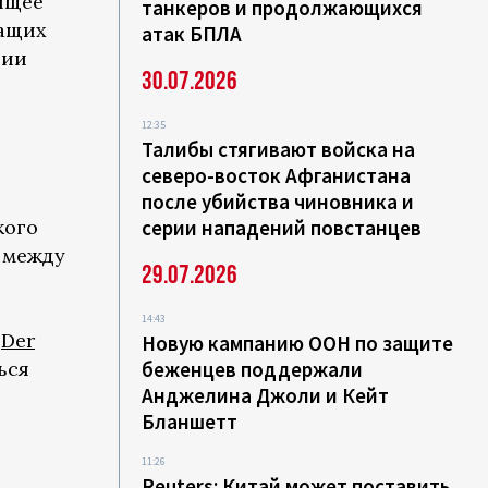
ящее
танкеров и продолжающихся
жащих
атак БПЛА
ции
30.07.2026
12:35
Талибы стягивают войска на
северо-восток Афганистана
после убийства чиновника и
кого
серии нападений повстанцев
 между
29.07.2026
14:43
я
Der
Новую кампанию ООН по защите
ься
беженцев поддержали
Анджелина Джоли и Кейт
Бланшетт
11:26
Reuters: Китай может поставить