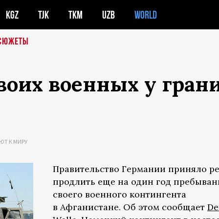
KGZ
TJK
TKM
UZB
WORLD
СЮЖЕТЫ
воих военных у гран
ЮТ К МИРУ
Правительство Германии приняло р
продлить еще на один год пребыван
своего военного контингента
в Афганистане. Об этом сообщает
De