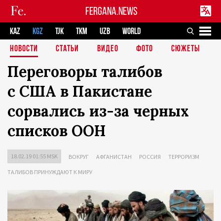
FERGANA.NEWS
KAZ
KGZ
TJK
TKM
UZB
WORLD
НОВОСТИ
СТАТЬИ
ВИДЕО
ФОТО
СЮЖЕТЫ
Переговоры талибов
с США в Пакистане
сорвались из-за черных
списков ООН
18.02.19 01:55 MSK
ВОКРУГ
АФГАНИСТАН
РОССИЯ
ТЕРРОРИЗМ
ТАЛИБОВ ПРИНУЖДАЮТ К МИРУ