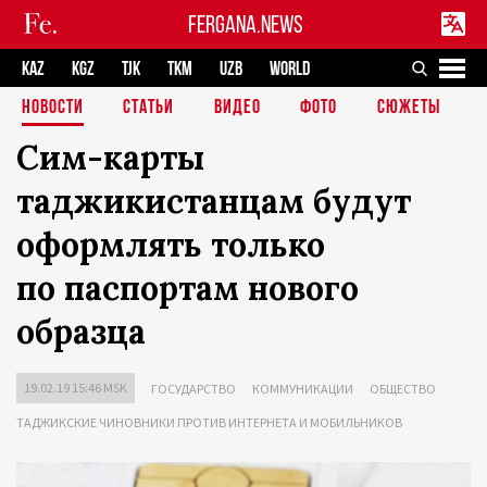
FERGANA.NEWS
KAZ
KGZ
TJK
TKM
UZB
WORLD
НОВОСТИ
СТАТЬИ
ВИДЕО
ФОТО
СЮЖЕТЫ
Сим-карты
таджикистанцам будут
оформлять только
по паспортам нового
образца
19.02.19 15:46 MSK
ГОСУДАРСТВО
КОММУНИКАЦИИ
ОБЩЕСТВО
ТАДЖИКСКИЕ ЧИНОВНИКИ ПРОТИВ ИНТЕРНЕТА И МОБИЛЬНИКОВ