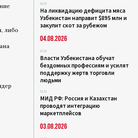
16:23
ание
На ликвидацию дефицита мяса
Узбекистан направит $895 млн и
закупит скот за рубежом
, либо
04.08.2026
зана
12:10
Власти Узбекистана обучат
бездомных профессиям и усилят
поддержку жертв торговли
людьми
ндер
11:12
МИД РФ: Россия и Казахстан
проводят интеграцию
маркетплейсов
03.08.2026