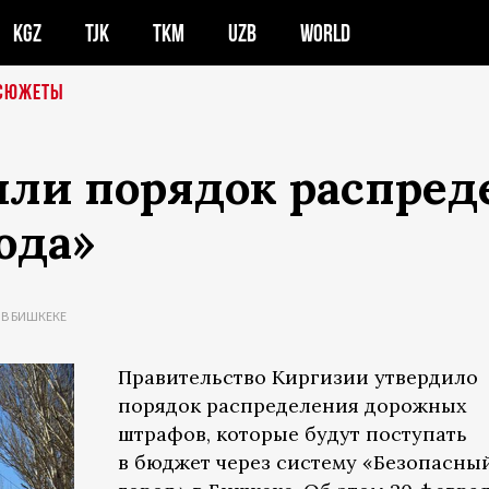
KGZ
TJK
TKM
UZB
WORLD
СЮЖЕТЫ
или порядок распре
ода»
 В БИШКЕКЕ
Правительство Киргизии утвердило
порядок распределения дорожных
штрафов, которые будут поступать
в бюджет через систему «Безопасны