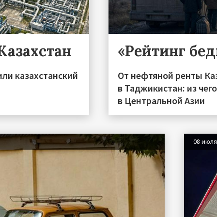
 Казахстан
«Рейтинг бе
или казахстанский
От нефтяной ренты Ка
в Таджикистан: из чег
в Центральной Азии
08 июл