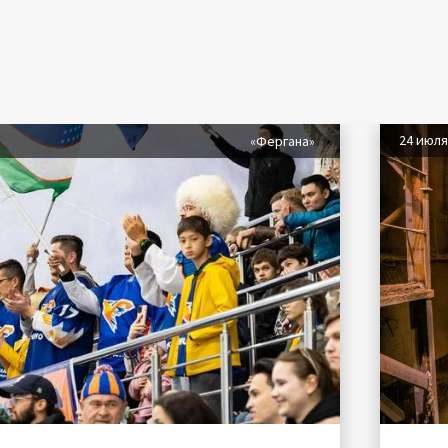
24 июл
«Фергана»