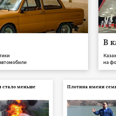
В 
тики
Каза
 автомобили
на фо
и стало меньше
Плотина имени сем