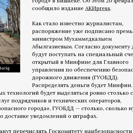
город» в Бишкеке. Об этом 20 февра
сообщило издание
АКИpress
.
Как стало известно журналистам,
распоряжение уже подписано премь
министром Мухаммедкалыем
Абылгазиевым. Согласно документу 
будут поступать на специальный сче
открытый в Минфине для Главного
bar.kg
управления по обеспечению безопа
дорожного движения (ГУОБДД).
Распределять деньги будет Минфин.
 технологий будет выделяться ровно столько с
слуг подрядчиков и технических операторов,
опасного города», ГУОБДД — столько, сколько 
по доставке уведомлений о штрафах.
танут перечислять Госкомитету нацбезопасности