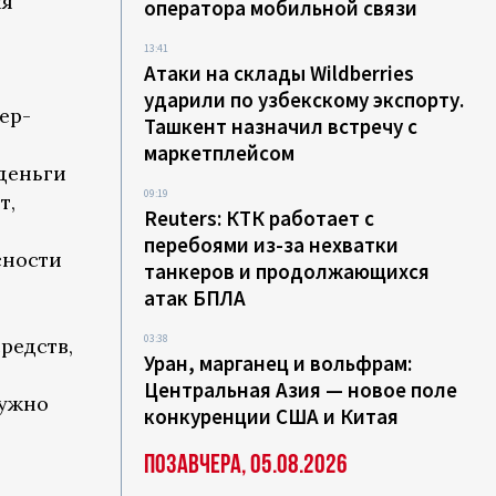
ля
оператора мобильной связи
13:41
Атаки на склады Wildberries
ударили по узбекскому экспорту.
ер-
Ташкент назначил встречу с
маркетплейсом
деньги
09:19
т,
Reuters: КТК работает с
перебоями из-за нехватки
сности
танкеров и продолжающихся
атак БПЛА
03:38
редств,
Уран, марганец и вольфрам:
Центральная Азия — новое поле
нужно
конкуренции США и Китая
Позавчера, 05.08.2026