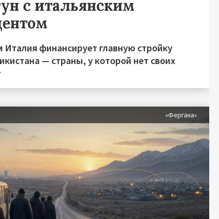
гун с итальянским
центом
м Италия финансирует главную стройку
икистана — страны, у которой нет своих
г
«Фергана»