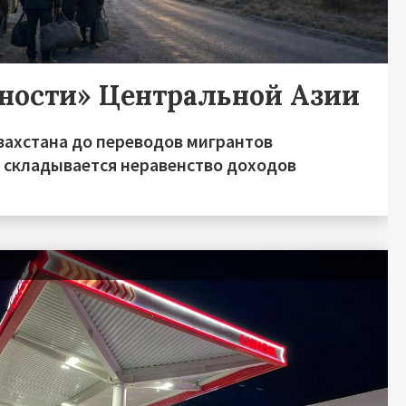
дности» Центральной Азии
захстана до переводов мигрантов
о складывается неравенство доходов
я