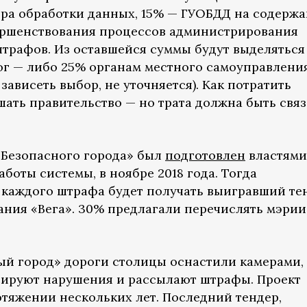
тра обработки данных, 15% — ГУОБДД на содерж
ершенствования процессов администрирования
трафов. Из оставшейся суммы будут выделяться
ог — либо 25% органам местного самоуправления
зависеть выбор, не уточняется). Как потратить
шать правительство — но трата должна быть свя
«Безопасного города» был
подготовлен
властями
аботы системы, в ноябре 2018 года. Тогда
т каждого штрафа будет получать выигравший те
ания «Вега». 30% предлагали перечислять мэрии
ый город» дороги столицы оснастили камерами,
сируют нарушения и рассылают штрафы. Проект
отяжении нескольких лет. Последний тендер,