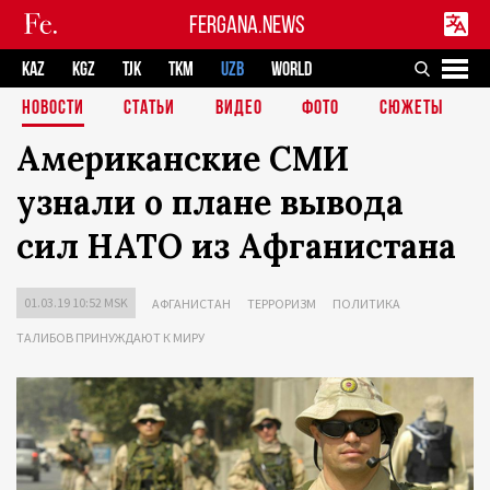
FERGANA.NEWS
KAZ
KGZ
TJK
TKM
UZB
WORLD
НОВОСТИ
СТАТЬИ
ВИДЕО
ФОТО
СЮЖЕТЫ
Американские СМИ
узнали о плане вывода
сил НАТО из Афганистана
01.03.19 10:52 MSK
АФГАНИСТАН
ТЕРРОРИЗМ
ПОЛИТИКА
ТАЛИБОВ ПРИНУЖДАЮТ К МИРУ