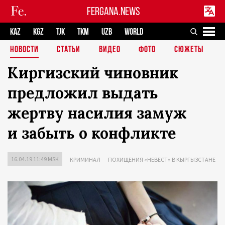
FERGANA.NEWS
KAZ
KGZ
TJK
TKM
UZB
WORLD
НОВОСТИ
СТАТЬИ
ВИДЕО
ФОТО
СЮЖЕТЫ
Киргизский чиновник
предложил выдать
жертву насилия замуж
и забыть о конфликте
16.04.19 11:49 MSK
КРИМИНАЛ
ПОХИЩЕНИЯ «НЕВЕСТ» В КЫРГЫЗСТАНЕ