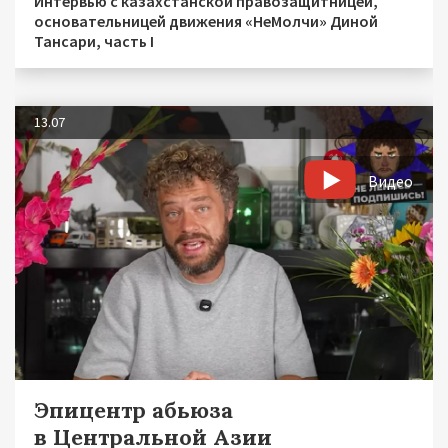
Интервью с казахстанской правозащитницей,
основательницей движения «НеМолчи» Диной
Тансари, часть I
13.07
Видео
Эпицентр абьюза
в Центральной Азии