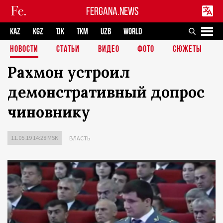
FERGANA.NEWS
KAZ
KGZ
TJK
TKM
UZB
WORLD
НОВОСТИ
СТАТЬИ
ВИДЕО
ФОТО
СЮЖЕТЫ
Рахмон устроил
демонстративный допрос
чиновнику
11.05.19 14:28 MSK
ВЛАСТЬ