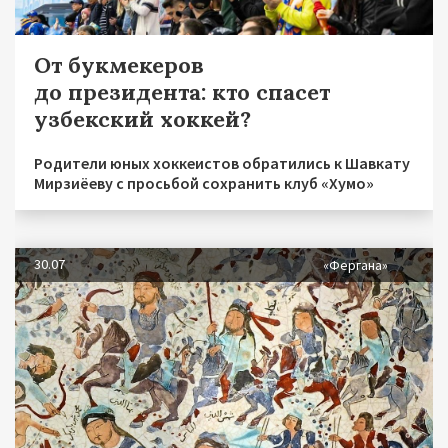
От букмекеров
до президента: кто спасет
узбекский хоккей?
Родители юных хоккеистов обратились к Шавкату
Мирзиёеву с просьбой сохранить клуб «Хумо»
30.07
«Фергана»