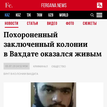
FERGANA.NEWS
KAZ
KGZ
TJK
TKM
UZB
WORLD
НОВОСТИ
СТАТЬИ
ВИДЕО
ФОТО
СЮЖЕТЫ
Похороненный
заключенный колонии
в Вахдате оказался живым
03.07.19 14:52 MSK
КРИМИНАЛ
ОБЩЕСТВО
БУНТ В КОЛОНИИ ВАХДАТА