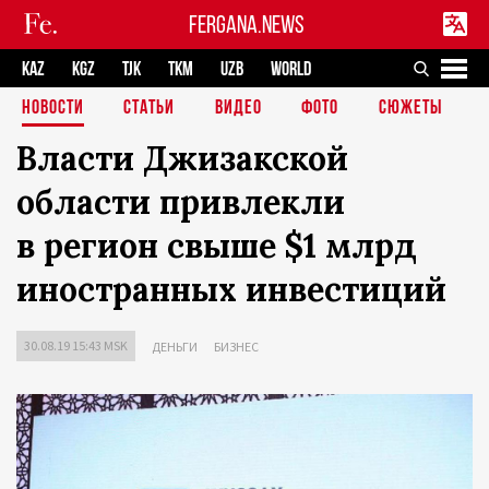
FERGANA.NEWS
KAZ
KGZ
TJK
TKM
UZB
WORLD
НОВОСТИ
СТАТЬИ
ВИДЕО
ФОТО
СЮЖЕТЫ
Власти Джизакской
области привлекли
в регион свыше $1 млрд
иностранных инвестиций
30.08.19 15:43 MSK
ДЕНЬГИ
БИЗНЕС