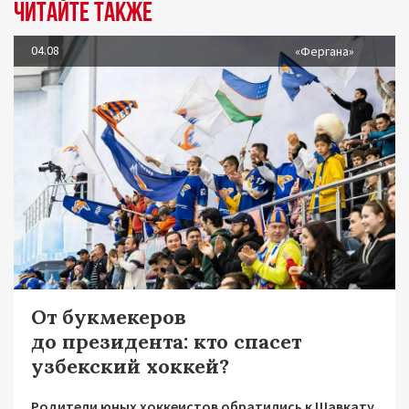
Читайте также
04.08
«Фергана»
От букмекеров
до президента: кто спасет
узбекский хоккей?
Родители юных хоккеистов обратились к Шавкату