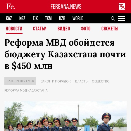
FERGANA.NEWS
KAZ
KGZ
TJK
TKM
UZB
WORLD
НОВОСТИ
СТАТЬИ
ВИДЕО
ФОТО
СЮЖЕТЫ
Реформа МВД обойдется
бюджету Казахстана почти
в $450 млн
02.09.19 10:21 MSK
ЗАКОН И ПОРЯДОК
ВЛАСТЬ
ОБЩЕСТВО
РЕФОРМА МВД КАЗАХСТАНА