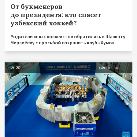
От букмекеров
до президента: кто спасет
узбекский хоккей?
Родители юных хоккеистов обратились к Шавкату
Мирзиёеву с просьбой сохранить клуб «Хумо»
03.08
«Фергана»