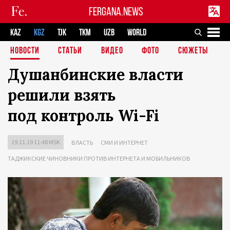
FERGANA.NEWS
KAZ
KGZ
TJK
TKM
UZB
WORLD
НОВОСТИ
СТАТЬИ
ВИДЕО
ФОТО
СЮЖЕТЫ
Душанбинские власти
решили взять
под контроль Wi-Fi
19.11.19 11:48 MSK
ВЛАСТЬ
СМИ И ИНТЕРНЕТ
ТАДЖИКСКИЕ ЧИНОВНИКИ ПРОТИВ ИНТЕРНЕТА И МОБИЛЬНИКОВ