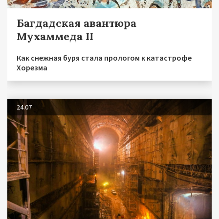
Багдадская авантюра
Мухаммеда II
Как снежная буря стала прологом к катастрофе
Хорезма
24.07