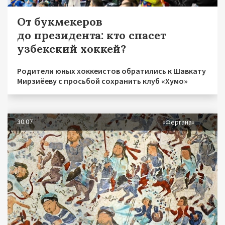
От букмекеров
до президента: кто спасет
узбекский хоккей?
Родители юных хоккеистов обратились к Шавкату
Мирзиёеву с просьбой сохранить клуб «Хумо»
30.07
«Фергана»