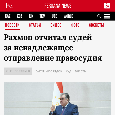
FERGANA.NEWS
KAZ
KGZ
TJK
TKM
UZB
WORLD
НОВОСТИ
СТАТЬИ
ВИДЕО
ФОТО
СЮЖЕТЫ
Рахмон отчитал судей
за ненадлежащее
отправление правосудия
21.11.19 19:18 MSK
ЗАКОН И ПОРЯДОК
СУД
ВЛАСТЬ