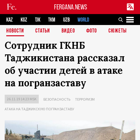
FERGANA.NEWS
KAZ
KGZ
TJK
TKM
UZB
WORLD
НОВОСТИ
СТАТЬИ
ВИДЕО
ФОТО
СЮЖЕТЫ
Сотрудник ГКНБ
Таджикистана рассказал
об участии детей в атаке
на погранзаставу
26.11.19 14:23 MSK
БЕЗОПАСНОСТЬ
ТЕРРОРИЗМ
АТАКА НА ТАДЖИКСКУЮ ПОГРАНЗАСТАВУ