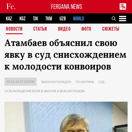
FERGANA.NEWS
KAZ
KGZ
TJK
TKM
UZB
WORLD
НОВОСТИ
СТАТЬИ
ВИДЕО
ФОТО
СЮЖЕТЫ
Атамбаев объяснил свою
явку в суд снисхождением
к молодости конвоиров
29.11.19 17:18 MSK
ЗАКОН И ПОРЯДОК
ПОЛИТИКА
СУД
ОСВОБОЖДЕНИЕ ВОРА В ЗАКОНЕ АЗИЗА БАТУКАЕВА