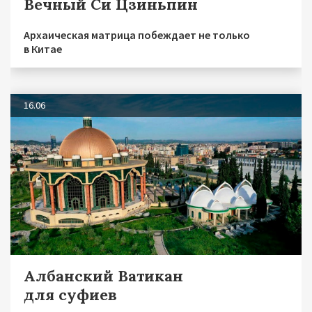
Вечный Си Цзиньпин
Архаическая матрица побеждает не только
в Китае
16.06
Албанский Ватикан
для суфиев