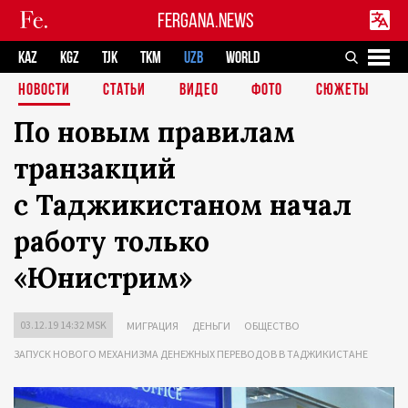
FERGANA.NEWS
KAZ
KGZ
TJK
TKM
UZB
WORLD
НОВОСТИ
СТАТЬИ
ВИДЕО
ФОТО
СЮЖЕТЫ
По новым правилам
транзакций
с Таджикистаном начал
работу только
«Юнистрим»
03.12.19 14:32 MSK
МИГРАЦИЯ
ДЕНЬГИ
ОБЩЕСТВО
ЗАПУСК НОВОГО МЕХАНИЗМА ДЕНЕЖНЫХ ПЕРЕВОДОВ В ТАДЖИКИСТАНЕ