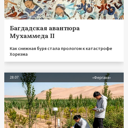
Багдадская авантюра
Мухаммеда II
Как снежная буря стала прологом к катастрофе
Хорезма
28.07
«Фергана»