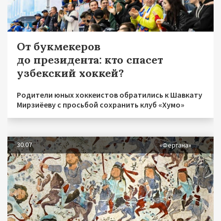
От букмекеров
до президента: кто спасет
узбекский хоккей?
Родители юных хоккеистов обратились к Шавкату
Мирзиёеву с просьбой сохранить клуб «Хумо»
30.07
«Фергана»