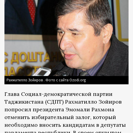
Рахматилло Зойиров . Фото с сайта Ozodi.org
Глава Социал-демократической партии
Таджикистана (СДПТ) Рахматилло Зойиров
попросил президента Эмомали Рахмона
отменить избирательный залог, который
необходимо вносить кандидатам в депутаты
парламента республики. В своем открытом