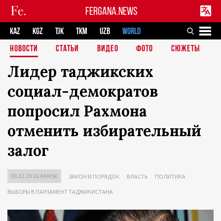
FERGANA.NEWS
KAZ
KGZ
TJK
TKM
UZB
WORLD
НОВОСТИ
СТАТЬИ
ВИДЕО
ФОТО
СЮЖЕТЫ
Лидер таджикских
социал-демократов
попросил Рахмона
отменить избирательный
залог
09.12.19 16:04 MSK
ЗАКОН И ПОРЯДОК
ВЛАСТЬ
ПОЛИТИКА
ВЫБОРЫ В ПАРЛАМЕНТ ТАДЖИКИСТАНА