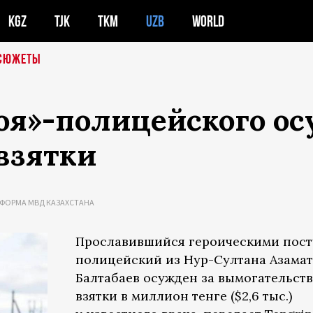
KGZ
TJK
TKM
UZB
WORLD
СЮЖЕТЫ
роя»-полицейского о
взятки
ЕФОРМА МВД КАЗАХСТАНА
Прославившийся героическими пос
полицейский из Нур-Султана Азамат
Балтабаев осужден за вымогательст
взятки в миллион тенге ($2,6 тыс.)