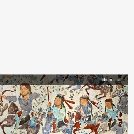
я
«Фергана»