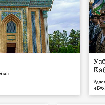
Уз
Ка
енил
Удал
и Бу