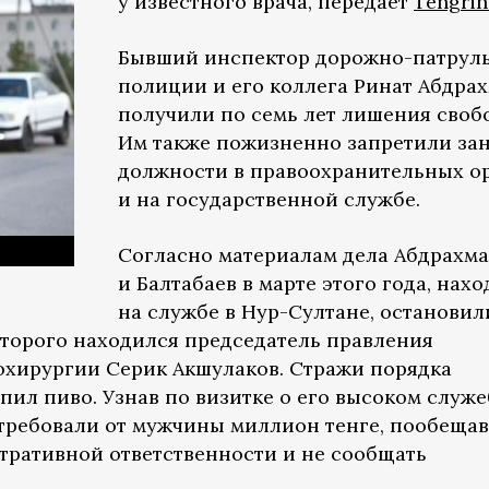
у известного врача, передает
Tengrin
Бывший инспектор дорожно-патрул
полиции и его коллега Ринат Абдра
получили по семь лет лишения своб
Им также пожизненно запретили за
должности в правоохранительных о
и на государственной службе.
Согласно материалам дела Абдрахм
и Балтабаев в марте этого года, нахо
на службе в Нур-Султане, остановил
оторого находился председатель правления
охирургии Серик Акшулаков. Стражи порядка
пил пиво. Узнав по визитке о его высоком служ
требовали от мужчины миллион тенге, пообещав
стративной ответственности и не сообщать