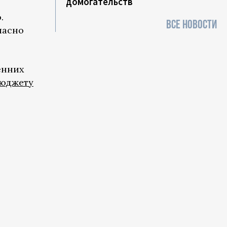
домогательств
.
ВСЕ НОВОСТИ
ласно
енних
бюджету