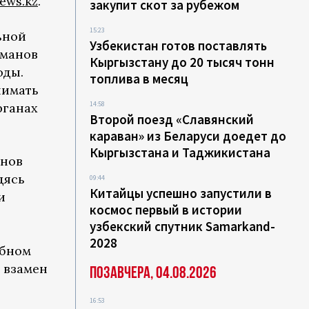
ews.kz
.
закупит скот за рубежом
15:23
ьной
Узбекистан готов поставлять
хманов
Кыргызстану до 20 тысяч тонн
оды.
топлива в месяц
нимать
14:58
рганах
Второй поезд «Славянский
караван» из Беларуси доедет до
Кыргызстана и Таджикистана
анов
дясь
09:44
Китайцы успешно запустили в
и
космос первый в истории
узбекский спутник Samarkand-
2028
ебном
 взамен
Позавчера, 04.08.2026
16:53