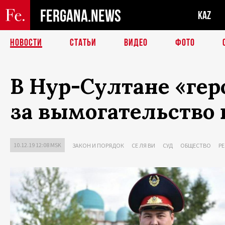
FERGANA.NEWS
KAZ
НОВОСТИ
СТАТЬИ
ВИДЕО
ФОТО
В Нур-Султане «ге
за вымогательство 
10.12.19 12:08 MSK
ЗАКОН И ПОРЯДОК
СЕ ЛЯ ВИ
СУД
ОБЩЕСТВО
Р