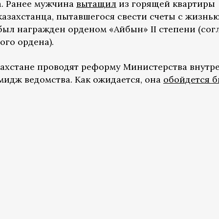
а. Ранее мужчина
вытащил
из горящей квартиры
казахстанца, пытавшегося свести счеты с жизнью
был награжден орденом «Айбын» II степени (сог
ого ордена).
азахстане проводят реформу Министерства внутр
мидж ведомства. Как ожидается, она
обойдется 