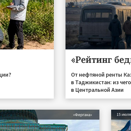
«Рейтинг бе
ции?
От нефтяной ренты Ка
в Таджикистан: из чег
в Центральной Азии
15 июл
«Фергана»