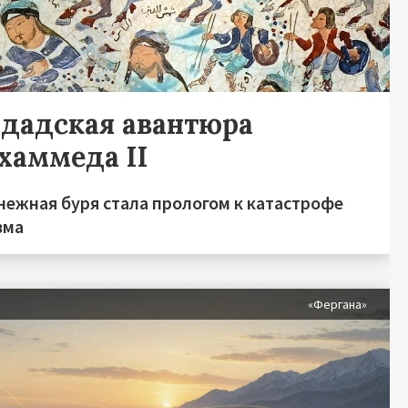
гдадская авантюра
хаммеда II
нежная буря стала прологом к катастрофе
зма
«Фергана»