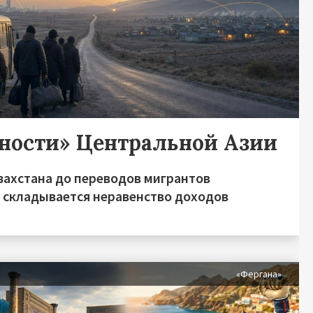
дности» Центральной Азии
захстана до переводов мигрантов
о складывается неравенство доходов
я
«Фергана»