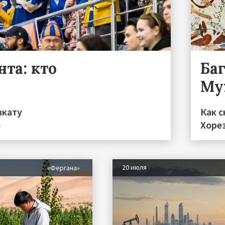
та: кто
Ба
Му
вкату
Как с
»
Хоре
20 июля
«Фергана»