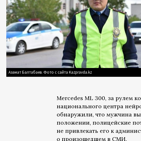
Азамат Балтабаев. Фото с сайта Kazpravda.kz
Mercedes ML 300, за рулем к
национального центра нейр
обнаружили, что мужчина вы
положении, полицейские по
не привлекать его к админи
о произошедшем в СМИ.