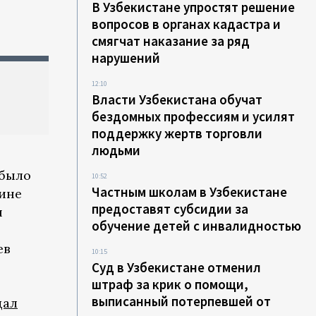
В Узбекистане упростят решение
вопросов в органах кадастра и
смягчат наказание за ряд
нарушений
12:10
Власти Узбекистана обучат
бездомных профессиям и усилят
поддержку жертв торговли
людьми
 было
10:52
Частным школам в Узбекистане
шине
предоставят субсидии за
и
обучение детей с инвалидностью
ев
10:15
Суд в Узбекистане отменил
штраф за крик о помощи,
выписанный потерпевшей от
дал