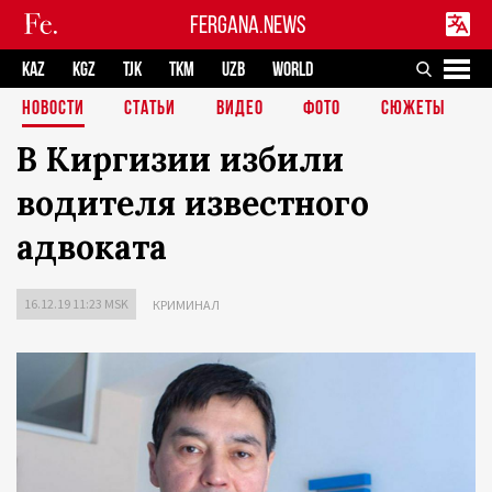
FERGANA.NEWS
KAZ
KGZ
TJK
TKM
UZB
WORLD
НОВОСТИ
СТАТЬИ
ВИДЕО
ФОТО
СЮЖЕТЫ
В Киргизии избили
водителя известного
адвоката
16.12.19 11:23 MSK
КРИМИНАЛ