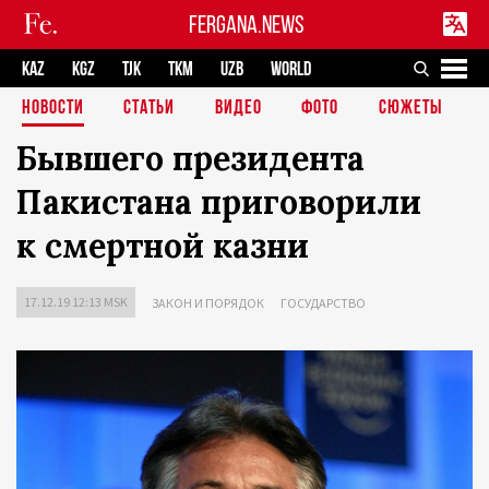
FERGANA.NEWS
KAZ
KGZ
TJK
TKM
UZB
WORLD
НОВОСТИ
СТАТЬИ
ВИДЕО
ФОТО
СЮЖЕТЫ
Бывшего президента
Пакистана приговорили
к смертной казни
17.12.19 12:13 MSK
ЗАКОН И ПОРЯДОК
ГОСУДАРСТВО