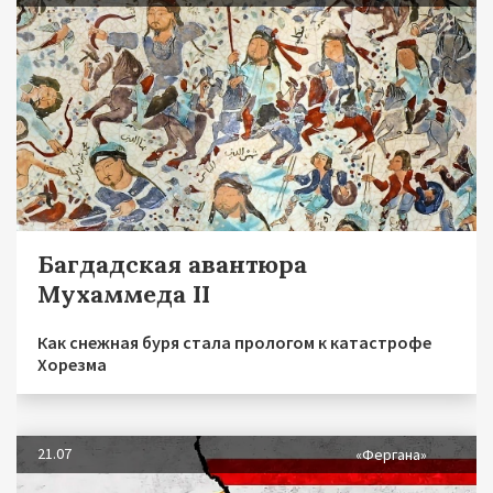
Багдадская авантюра
Мухаммеда II
Как снежная буря стала прологом к катастрофе
Хорезма
21.07
«Фергана»