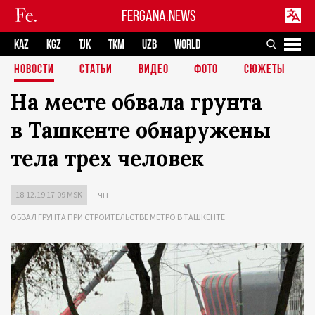
FERGANA.NEWS
KAZ
KGZ
TJK
TKM
UZB
WORLD
НОВОСТИ
СТАТЬИ
ВИДЕО
ФОТО
СЮЖЕТЫ
На месте обвала грунта
в Ташкенте обнаружены
тела трех человек
18.12.19 17:09 MSK
ЧП
ОБВАЛ ГРУНТА ПРИ СТРОИТЕЛЬСТВЕ МЕТРО В ТАШКЕНТЕ