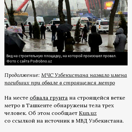
Вид на строительную площадку, на которой произошел провал.
Фото с сайта Podrobno.uz
Продолжение:
МЧС Узбекистана назвало имена
погибших при обвале в строящемся метро
На месте
обвала грунта
на строящейся ветке
метро в Ташкенте обнаружены тела трех
человек. Об этом сообщает
Kun.uz
со ссылкой на источник в МВД Узбекистана.