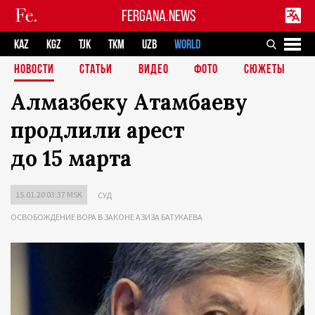
FERGANA.NEWS
KAZ
KGZ
TJK
TKM
UZB
WORLD
НОВОСТИ
СТАТЬИ
ВИДЕО
ФОТО
СЮЖЕТЫ
Алмазбеку Атамбаеву
продлили арест
до 15 марта
15.01.20 03:37 MSK
СУД
ОСВОБОЖДЕНИЕ ВОРА В ЗАКОНЕ АЗИЗА БАТУКАЕВА