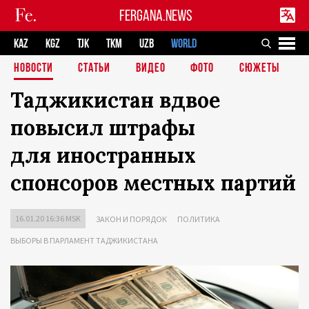
FERGANA.NEWS
KAZ
KGZ
TJK
TKM
UZB
WORLD
НОВОСТИ
СТАТЬИ
ВИДЕО
ФОТО
СЮЖЕТЫ
Таджикистан вдвое
повысил штрафы
для иностранных
спонсоров местных партий
16.01.20 16:36 MSK
ЗАКОН И ПОРЯДОК
ПОЛИТИКА
ВЫБОРЫ В ПАРЛАМЕНТ ТАДЖИКИСТАНА