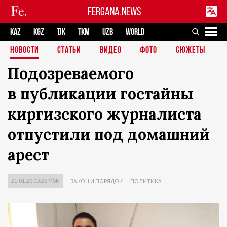
FERGANA.NEWS
KAZ
KGZ
TJK
TKM
UZB
WORLD
НОВОСТИ
СТАТЬИ
ВИДЕО
ФОТО
СЮЖЕТЫ
Подозреваемого
в публикации гостайны
киргизского журналиста
отпустили под домашний
арест
21.01.20 09:26 MSK
ЗАКОН И ПОРЯДОК
ПОЛИТИКА