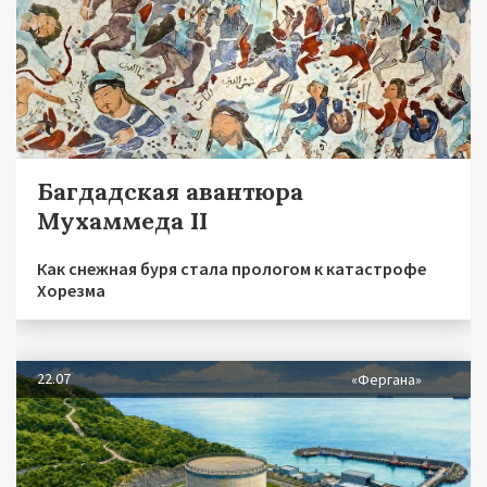
Багдадская авантюра
Мухаммеда II
Как снежная буря стала прологом к катастрофе
Хорезма
22.07
«Фергана»