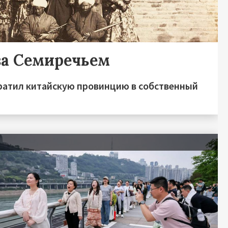
за Семиречьем
ратил китайскую провинцию в собственный
я