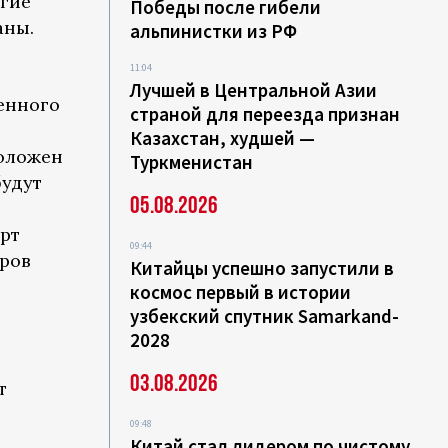
угие
Победы после гибели
аны.
альпинистки из РФ
11:04
Лучшей в Центральной Азии
енного
страной для переезда признан
Казахстан, худшей —
положен
Туркменистан
будут
05.08.2026
рт
09:44
иров
Китайцы успешно запустили в
космос первый в истории
узбекский спутник Samarkand-
2028
03.08.2026
т
09:48
Китай стал лидером по чистому