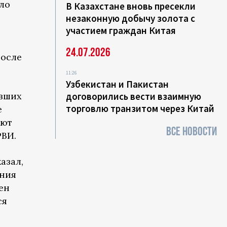
ло
В Казахстане вновь пресекли
незаконную добычу золота с
участием граждан Китая
24.07.2026
после
11:26
Узбекистан и Пакистан
авших
договорились вести взаимную
торговлю транзитом через Китай
е
уют
ВСЕ НОВОСТИ
ВИ.
азал,
ония
ен
ся