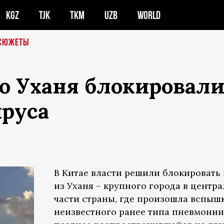
KGZ
TJK
TKM
UZB
WORLD
СЮЖЕТЫ
о Уханя блокировали
ируса
В Китае власти решили блокировать
из Уханя – крупного города в центр
части страны, где произошла вспыш
неизвестного ранее типа пневмонии