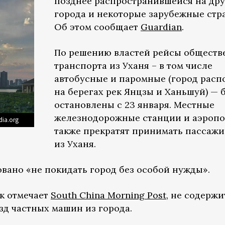
позднее распространившейся на др
города и некоторые зарубежные стр
Об этом сообщает
Guardian
.
По решению властей рейсы обществ
транспорта из Уханя – в том числе
автобусные и паромные (город рас
на берегах рек Янцзы и Ханьшуй) — 
остановлены с 23 января. Местные
железнодорожные станции и аэропо
dia.org
также прекратят принимать пассаж
из Уханя.
ано «не покидать город без особой нужды».
к отмечает
South China Morning Post
, не содержи
зд частных машин из города.