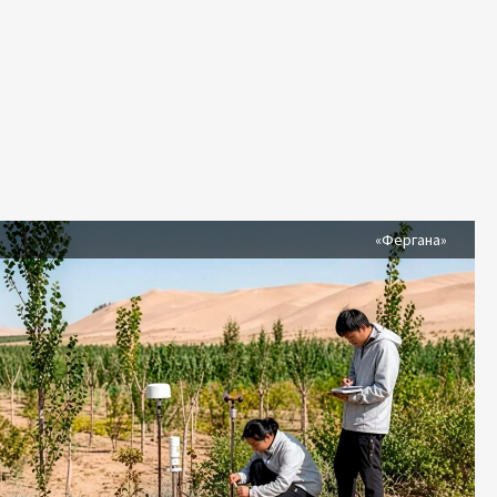
я
«Фергана»