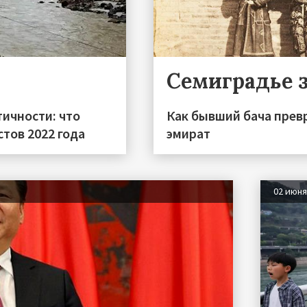
Семиградье 
тичности: что
Как бывший бача прев
тов 2022 года
эмират
02 июн