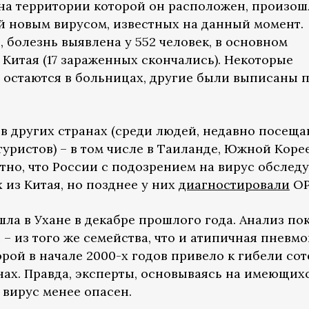
 на территории которой он расположен, произош
 новым вирусом, известных на данный момент.
 болезнь выявлена у 552 человек, в основном
Китая (17 зараженных скончались). Некоторые
 остаются в больницах, другие были выписаны 
в других странах (среди людей, недавно посещ
уристов) – в том числе в Таиланде, Южной Коре
стно, что России с подозрением на вирус обслед
 из Китая, но позднее у них
диагностировали
ОР
а в Ухане в декабре прошлого года. Анализ пок
 – из того же семейства, что и атипичная пневм
орой в начале 2000-х годов привело к гибели сот
нах. Правда, эксперты, основываясь на имеющих
 вирус менее опасен.