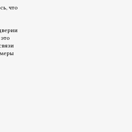
сь, что
дверии
 это
связи
 меры