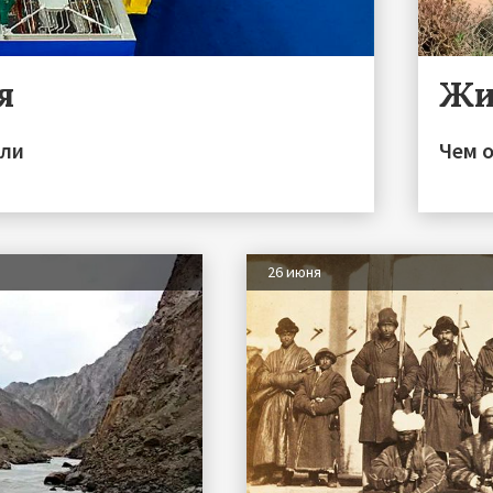
я
Жи
или
Чем 
26 июня