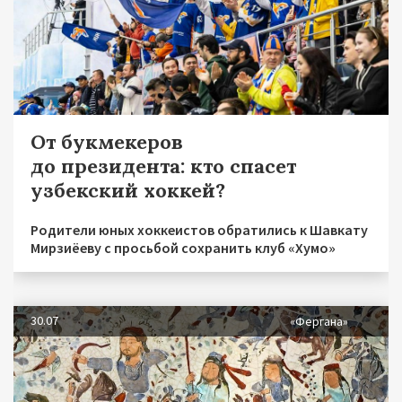
От букмекеров
до президента: кто спасет
узбекский хоккей?
Родители юных хоккеистов обратились к Шавкату
Мирзиёеву с просьбой сохранить клуб «Хумо»
30.07
«Фергана»