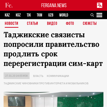
FERGANA.NEWS
KAZ
KGZ
TJK
TKM
UZB
WORLD
НОВОСТИ
СТАТЬИ
ВИДЕО
ФОТО
СЮЖЕТЫ
Таджикские связисты
попросили правительство
продлить срок
перерегистрации сим-карт
27.01.20 14:05 MSK
ВЛАСТЬ
КОММУНИКАЦИИ
ТАДЖИКСКИЕ ЧИНОВНИКИ ПРОТИВ ИНТЕРНЕТА И МОБИЛЬНИКОВ