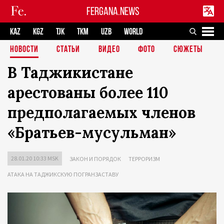
FERGANA.NEWS
KAZ
KGZ
TJK
TKM
UZB
WORLD
НОВОСТИ
СТАТЬИ
ВИДЕО
ФОТО
СЮЖЕТЫ
В Таджикистане
арестованы более 110
предполагаемых членов
«Братьев-мусульман»
28.01.20 10:33 MSK
ЗАКОН И ПОРЯДОК
ТЕРРОРИЗМ
АТАКА НА ТАДЖИКСКУЮ ПОГРАНЗАСТАВУ