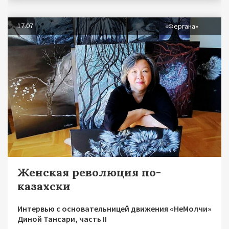
17.07
«Фергана»
Женская революция по-
казахски
Интервью с основательницей движения «НеМолчи»
Диной Тансари, часть II