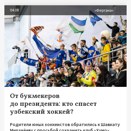
04.08
«Фергана»
От букмекеров
до президента: кто спасет
узбекский хоккей?
Родители юных хоккеистов обратились к Шавкату
Мирзиёеву с просьбой сохранить клуб «Хумо»