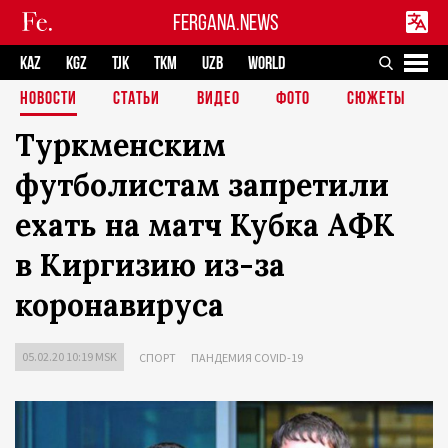
FERGANA.NEWS
KAZ
KGZ
TJK
TKM
UZB
WORLD
НОВОСТИ
СТАТЬИ
ВИДЕО
ФОТО
СЮЖЕТЫ
Туркменским
футболистам запретили
ехать на матч Кубка АФК
в Киргизию из-за
коронавируса
05.02.20 10:19 MSK
СПОРТ
ПАНДЕМИЯ COVID-19