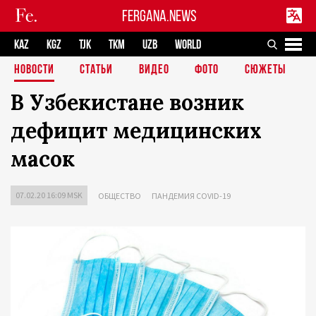
FERGANA.NEWS
KAZ
KGZ
TJK
TKM
UZB
WORLD
НОВОСТИ
СТАТЬИ
ВИДЕО
ФОТО
СЮЖЕТЫ
В Узбекистане возник
дефицит медицинских
масок
07.02.20 16:09 MSK
ОБЩЕСТВО
ПАНДЕМИЯ COVID-19