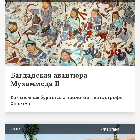
Багдадская авантюра
Мухаммеда II
Как снежная буря стала прологом к катастрофе
Хорезма
28.07
«Фергана»