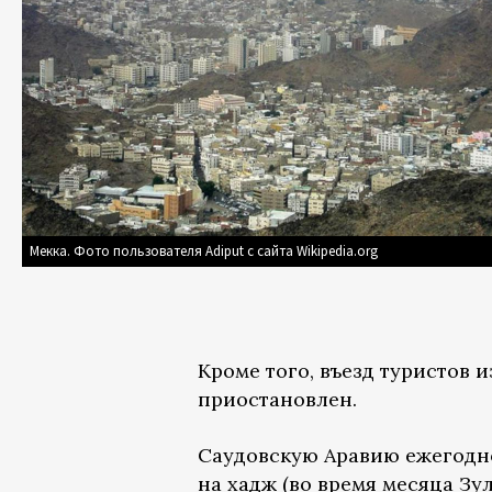
Мекка. Фото пользователя Adiput с сайта Wikipedia.org
Кроме того, въезд туристов и
приостановлен.
Саудовскую Аравию ежегодн
на хадж (во время месяца Зу