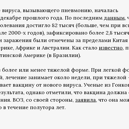
 вируса, вызывающего пневмонию, началась
в декабре прошлого года. По последним
данным
,
олевания достигло 82 тысяч (больше, чем при в
е 2000-х годов), зафиксировано более 2,8 тыся
и заражения были отмечены за пределами Китая
ерике, Африке и Австралии. Как стало
известно
, 
тинской Америке (в Бразилии).
в более или менее тяжелой форме. При легкой ф
, лечение занимает около недели, при тяжелой 
ывает вакцину от нового вируса. Ученые из Гонко
езультата, однако отметили, что вакцина должна
ия. ВОЗ, со своей стороны,
заявила
, что она мо
 в течение полутора лет.