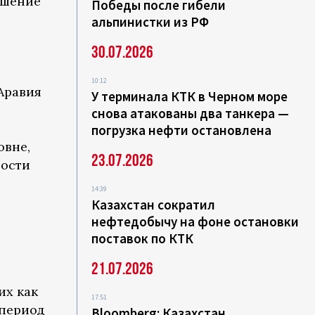
ешение
Победы после гибели
альпинистки из РФ
30.07.2026
10:12
Аравия
У терминала КТК в Черном море
снова атакованы два танкера —
погрузка нефти остановлена
овне,
23.07.2026
ности
14:39
Казахстан сократил
нефтедобычу на фоне остановки
поставок по КТК
21.07.2026
их как
17:51
 период
Bloomberg: Казахстан