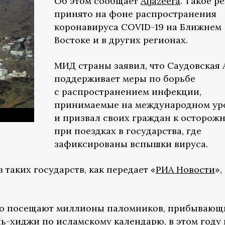
Об этом сообщает
Aljazeera
. Такое р
принято на фоне распространения
коронавируса COVID-19 на Ближнем
Востоке и в других регионах.
МИД страны заявил, что Саудовская 
поддерживает меры по борьбе
с распространением инфекции,
принимаемые на международном ур
и призвал своих граждан к осторож
при поездках в государства, где
зафиксированы вспышки вируса.
з таких государств, как передает «
РИА Новости
»,
о посещают миллионы паломников, прибывающ
ль-хиджи по исламскому календарю, в этом году