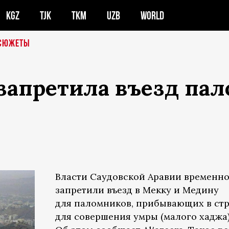
KGZ
TJK
TKM
UZB
WORLD
СЮЖЕТЫ
запретила въезд па
Власти Саудовской Аравии временн
запретили въезд в Мекку и Медину
для паломников, прибывающих в ст
для совершения умры (малого хаджа)