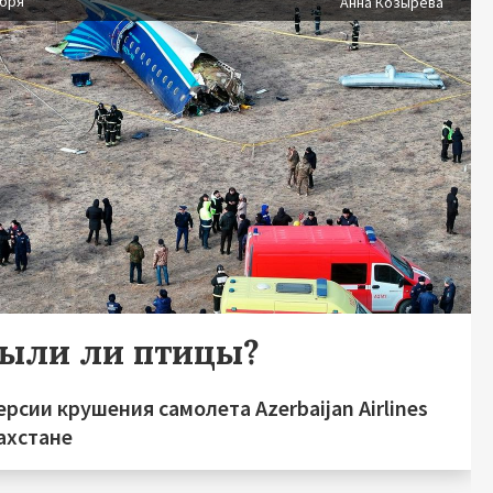
абря
Анна Козырева
были ли птицы?
ерсии крушения самолета Azerbaijan Airlines
ахстане