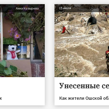
15 июля
Анна Козырева
Унесенные с
х
Как жители Ошской об