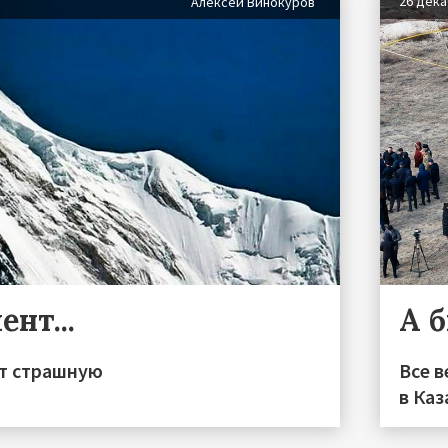
26 дек
Алексей Винокуров
нт...
А 
ют страшную
Все в
в Каз