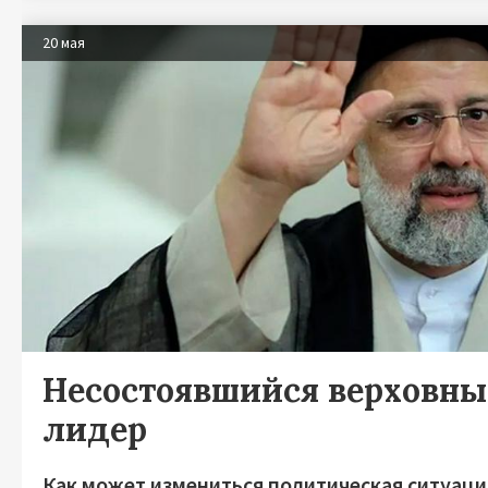
20 мая
Несостоявшийся верховн
лидер
Как может измениться политическая ситуаци