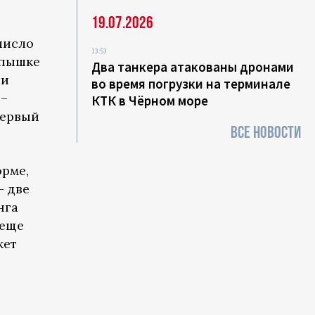
19.07.2026
 число
13:53
спышке
Два танкера атакованы дронами
чи
во время погрузки на терминале
 –
КТК в Чёрном море
первый
ВСЕ НОВОСТИ
орме,
– две
нга
 еще
жет