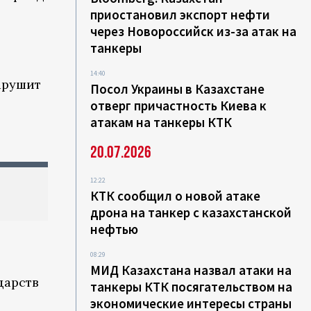
приостановил экспорт нефти
через Новороссийск из-за атак на
танкеры
14:40
нарушит
Посол Украины в Казахстане
отверг причастность Киева к
атакам на танкеры КТК
20.07.2026
12:22
КТК сообщил о новой атаке
дрона на танкер с казахстанской
нефтью
08:29
МИД Казахстана назвал атаки на
дарств
танкеры КТК посягательством на
экономические интересы страны