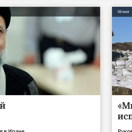
06 мая
ый
«М
ис
я в Иране
Руков