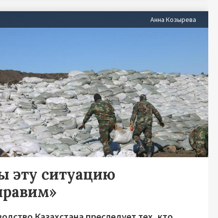
Анна Козырева
ы эту ситуацию
правим»
одство Казахстана преследует тех, кто