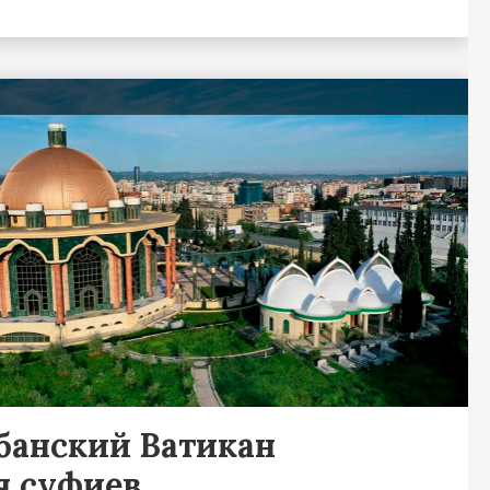
я
банский Ватикан
я суфиев