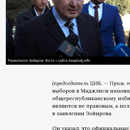
Рахматилло Зойиров. Фото с сайта Asiaplustj.info
(председатель ЦИК.
—
Прим. «
выборов в Маджлиси намоян
общереспубликанскому избир
являются не правовым, а по
в заявлении Зойирова.
Он указал, что официальные