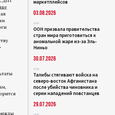
 СДПТ
маркетплейсов
ице
03.08.2026
ная
ам
10:03
оги
ООН призвала правительства
стран мира приготовиться к
ству
аномальной жаре из-за Эль-
»
Ниньо
30.07.2026
12:35
ьтаты
Талибы стягивают войска на
северо-восток Афганистана
ам,
после убийства чиновника и
серии нападений повстанцев
орится
29.07.2026
трижды
14:43