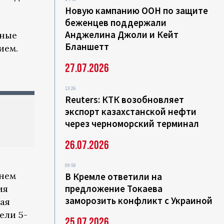
Новую кампанию ООН по защите
беженцев поддержали
Анджелина Джоли и Кейт
дные
Бланшетт
ием.
27.07.2026
13:26
Reuters: КТК возобновляет
экспорт казахстанской нефти
через черноморский терминал
26.07.2026
09:59
нем
В Кремле ответили на
предложение Токаева
ия
заморозить конфликт с Украиной
ная
ели 5-
25.07.2026