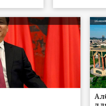
16 июн
Ал
дл