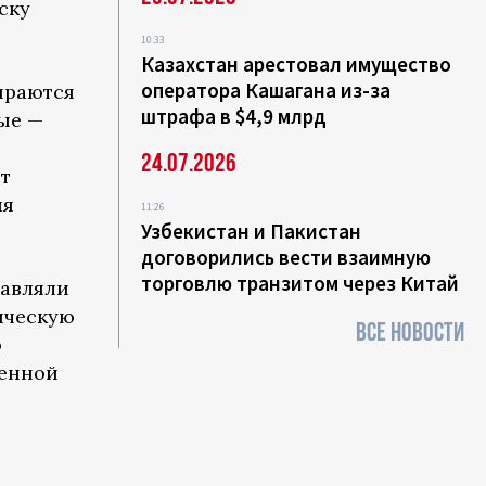
ску
10:33
Казахстан арестовал имущество
оператора Кашагана из-за
ираются
штрафа в $4,9 млрд
ые —
24.07.2026
т
ия
11:26
Узбекистан и Пакистан
договорились вести взаимную
торговлю транзитом через Китай
тавляли
ическую
ВСЕ НОВОСТИ
ю
венной