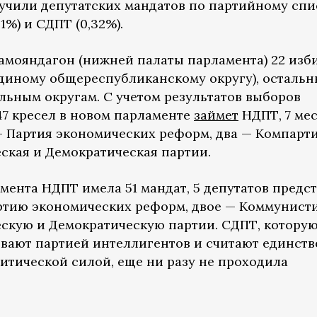
учили депутатских мандатов по партийному спи
1%) и СДПТ (0,32%).
амояндагон (нижней палаты парламента) 22 изб
диному общереспубликанскому округу), остальн
ьным округам. С учетом результатов выборов
7 кресел в новом парламенте
займет
НДПТ, 7 мес
 — Партия экономических реформ, два — Компарт
ская и Демократическая партии.
мента НДПТ имела 51 мандат, 5 депутатов предс
артию экономических реформ, двое — Коммунист
скую и Демократическую партии. СДПТ, котору
вают партией интеллигентов и считают единст
тической силой, еще ни разу не проходила