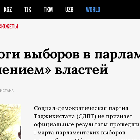
KGZ
TJK
TKM
UZB
WORLD
СЮЖЕТЫ
оги выборов в парла
ением» властей
КИСТАНА
Социал-демократическая партия
Таджикистана (СДПТ) не признает
официальные результаты прошедши
1 марта парламентских выборов