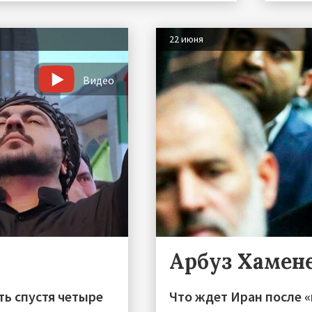
22 июня
Видео
Арбуз Хамен
ть спустя четыре
Что ждет Иран после «