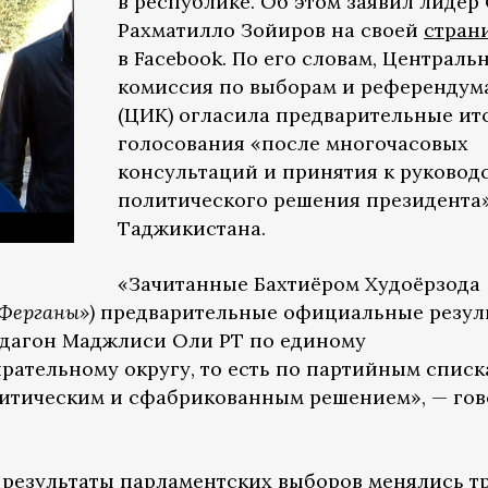
в республике. Об этом заявил лидер
Рахматилло Зойиров на своей
стран
в Facebook. По его словам, Централь
комиссия по выборам и референдум
(ЦИК) огласила предварительные ит
голосования «после многочасовых
консультаций и принятия к руковод
политического решения президента
Таджикистана.
«Зачитанные Бахтиёром Худоёрзода
Ферганы»)
предварительные официальные резул
дагон Маджлиси Оли РТ по единому
ательному округу, то есть по партийным списк
литическим и сфабрикованным решением», — гов
 результаты парламентских выборов менялись 