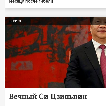
месяца после гибели
18 июня
Вечный Си Цзиньпин