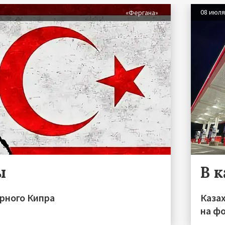
08 июл
«Фергана»
ы
В 
ерного Кипра
Каза
на фо