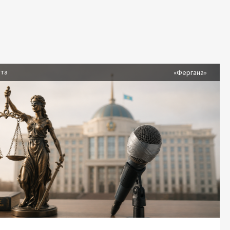
ста
«Фергана»