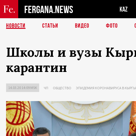
FERGANA.NEWS
KAZ
НОВОСТИ
СТАТЬИ
ВИДЕО
ФОТО
Школы и вузы Кырг
карантин
14.03.20 14:09 MSK
ЧП
ОБЩЕСТВО
ЭПИДЕМИЯ КОРОНАВИРУСА В КЫРГ