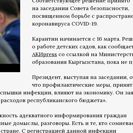
Соответствующее решение принято
на заседании Совета безопасности,
посвященном борьбе с распростран
коронавируса COVID-19.
Карантин начинается с 16 марта. Ре
о работе детских садов, как сообщае
АКИpress
со ссылкой на Министерст
образования Кыргызстана, пока не п
Президент, выступая на заседании, о
что профилактические меры, приня
спышки инфекции, влияют на экономику. Он за
расходов республиканского бюджета».
ажность адекватного информирования граждан
ные домыслы, разговоры. Есть и те, кто сомнева
в стране. С регистрацией данной инфекции