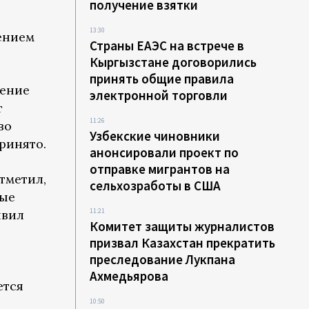
получение взятки
13:30
ением
Страны ЕАЭС на встрече в
Кыргызстане договорились
принять общие правила
шение
электронной торговли
т
11:26
во
Узбекские чиновники
ринято.
анонсировали проект по
отправке мигрантов на
тметил,
сельхозработы в США
тые
11:21
явил
Комитет защиты журналистов
призвал Казахстан прекратить
преследование Лукпана
Ахмедьярова
ется
10:50