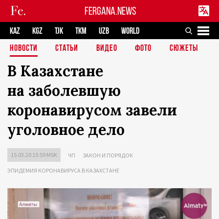
FERGANA.NEWS
KAZ
KGZ
TJK
TKM
UZB
WORLD
НОВОСТИ
СТАТЬИ
ВИДЕО
ФОТО
СЮЖЕТЫ
В Казахстане
на заболевшую
коронавирусом завели
уголовное дело
15.03.20 15:59 MSK
ЧП
ЗАКОН И ПОРЯДОК
ЭПИДЕМИЯ КОРОНАВИРУСА В КАЗАХСТАНЕ