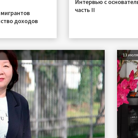
Интервью с основател
часть II
 мигрантов
нство доходов
13 июл