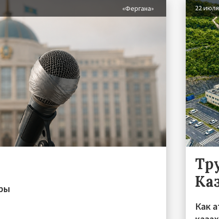
22 июл
«Фергана»
Тру
Ка
иры
Как а
каза