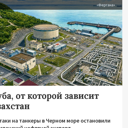
я
«Фергана»
ба, от которой зависит
захстан
таки на танкеры в Черном море остановили
хстанский нефтяной экспорт