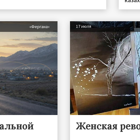
17 июля
«Фергана»
ральной
Женская рев