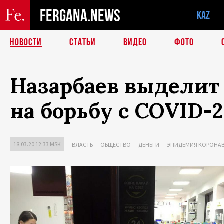
FERGANA.NEWS
KAZ
НОВОСТИ
СТАТЬИ
ВИДЕО
ФОТО
Назарбаев выделит 
на борьбу с COVID-2
18.03.20 12:33 MSK
ВЛАСТЬ
ОБЩЕСТВО
ДЕНЬГИ
ЭПИДЕМИЯ КОРОНАВ