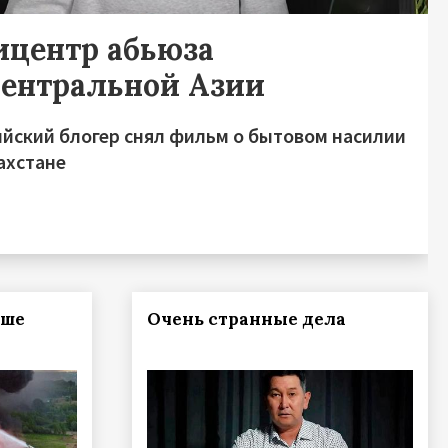
ицентр абьюза
Центральной Азии
ийский блогер снял фильм о бытовом насилии
ахстане
ьше
Очень странные дела