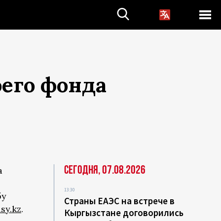
оего фонда
Сегодня, 07.08.2026
а
13:30
бу
Страны ЕАЭС на встрече в
sy.kz
.
Кыргызстане договорились