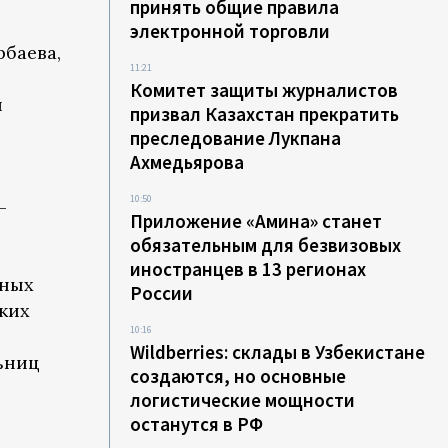
принять общие правила
электронной торговли
баева,
11:21
Комитет защиты журналистов
я
призвал Казахстан прекратить
преследование Лукпана
Ахмедьярова
10:50
-
Приложение «Амина» станет
обязательным для безвизовых
иностранцев в 13 регионах
нных
России
ких
10:16
Wildberries: склады в Узбекистане
ьниц
создаются, но основные
логистические мощности
останутся в РФ