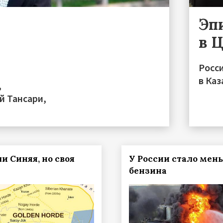
Эп
в 
Росс
в Каз
,
й Тансари,
и Синяя, но своя
У России стало мен
бензина