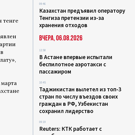
09:46
Казахстан предъявил оператору
Тенгиза претензии из-за
н тенге
хранения отходов
ъявлен
Вчера, 06.08.2026
артии
12:58
ов
В Астане впервые испытали
лату»,
беспилотное аэротакси с
пассажиром
 марта
10:45
Таджикистан вылетел из топ-3
ахстане
стран по числу въездов своих
граждан в РФ, Узбекистан
сохранил лидерство
09:19
Reuters: КТК работает с