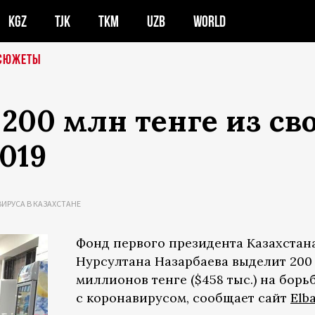
KGZ
TJK
TKM
UZB
WORLD
СЮЖЕТЫ
200 млн тенге из св
019
ИРУСА В КАЗАХСТАНЕ
Фонд первого президента Казахстан
Нурсултана Назарбаева выделит 200
миллионов тенге ($458 тыс.) на борь
с коронавирусом, сообщает сайт
Elba