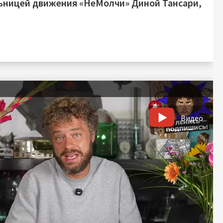
ьницей движения «НеМолчи» Диной Тансари,
я
Видео