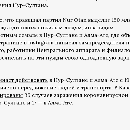
ения Нур-Султана.
но, что правящая партия Nur Otan выделит 150 мл
мощь одиноким пожилым людям, инвалидам
тным семьям в Нур-Султане и Алма-Ате, где об
странице в
Instagram
написал зампредседателя п
го, работники Центрального аппарата и филиал
ечислить на эти нужды свою однодневную зарп
инает действовать
в Нур-Султане и Алма-Ате с 19
ничено передвижение людей и транспорта. В Каз
рированы
35 случаев заражения коронавирусной
-Султане и 17 — в Алма-Ате.