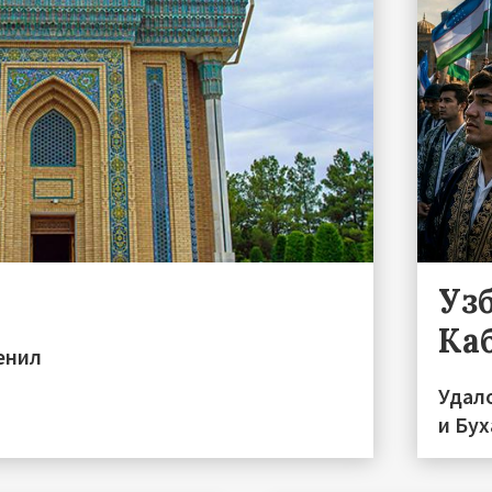
Уз
Ка
енил
Удал
и Бу