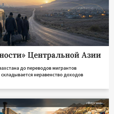
дности» Центральной Азии
захстана до переводов мигрантов
о складывается неравенство доходов
я
«Фергана»