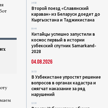
14:58
ия
Второй поезд «Славянский
абот
караван» из Беларуси доедет до
Кыргызстана и Таджикистана
09:44
Китайцы успешно запустили в
космос первый в истории
узбекский спутник Samarkand-
ких
2028
04.08.2026
16:53
В Узбекистане упростят решение
вопросов в органах кадастра и
оту
смягчат наказание за ряд
нарушений
имаем
12:10