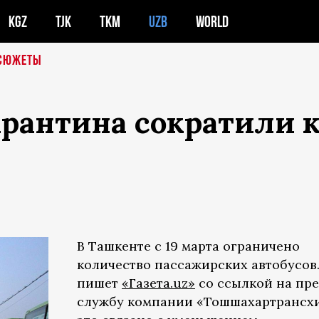
KGZ
TJK
TKM
UZB
WORLD
СЮЖЕТЫ
арантина сократили 
В Ташкенте с 19 марта ограничено
количество пассажирских автобусов.
пишет
«Газета.uz»
со ссылкой на пре
службу компании «Тошшахартрансхи