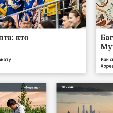
та: кто
Ба
Му
вкату
Как с
»
Хоре
20 июля
«Фергана»