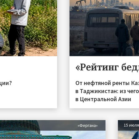
«Рейтинг бе
ции?
От нефтяной ренты Ка
в Таджикистан: из чег
в Центральной Азии
15 июл
«Фергана»