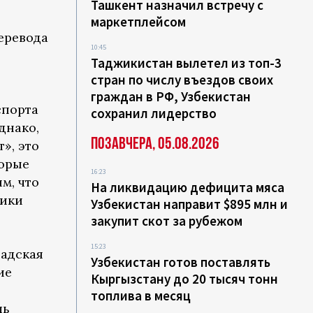
Ташкент назначил встречу с
маркетплейсом
еревода
10:45
Таджикистан вылетел из топ-3
стран по числу въездов своих
граждан в РФ, Узбекистан
спорта
сохранил лидерство
Однако,
Позавчера, 05.08.2026
», это
торые
16:23
м, что
На ликвидацию дефицита мяса
ники
Узбекистан направит $895 млн и
закупит скот за рубежом
15:23
бадская
Узбекистан готов поставлять
ие
Кыргызстану до 20 тысяч тонн
топлива в месяц
шь