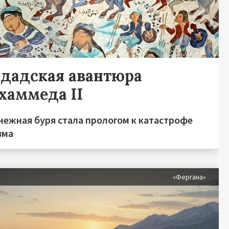
гдадская авантюра
хаммеда II
нежная буря стала прологом к катастрофе
зма
«Фергана»