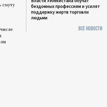
Власти Узбекистана обучат
ь смуту
бездомных профессиям и усилят
поддержку жертв торговли
людьми
ВСЕ НОВОСТИ
 числе
а
бли