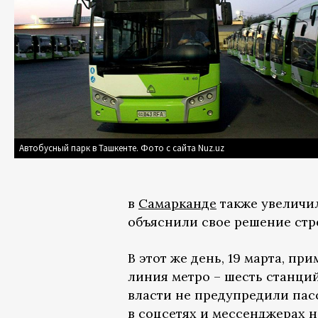
Автобусный парк в Ташкенте. Фото с сайта Nuz.uz
в
Самарканде
также увеличи
объяснили свое решение стр
В этот же день, 19 марта, п
линия метро – шесть станций
власти не предупредили пасс
в соцсетях и мессенджерах 