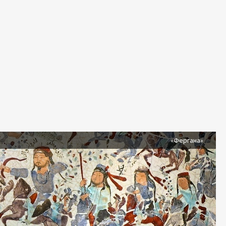
я
«Фергана»