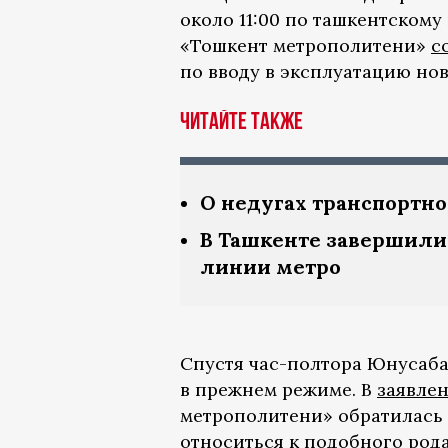
около 11:00 по ташкентском
«Тошкент метрополитени»
с
по вводу в эксплуатацию но
Читайте также
О недугах транспортно
В Ташкенте завершили
линии метро
Спустя час-полтора Юнусаба
в прежнем режиме. В
заявле
метрополитени» обратилась 
относиться к подобного ро