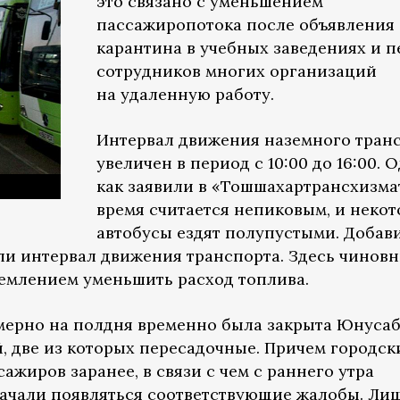
это связано с уменьшением
пассажиропотока после объявления
карантина в учебных заведениях и п
сотрудников многих организаций
на удаленную работу.
Интервал движения наземного тран
увеличен в период с 10:00 до 16:00. 
как заявили в «Тошшахартрансхизмат
время считается непиковым, и неко
автобусы ездят полупустыми. Добави
ли интервал движения транспорта. Здесь чинов
емлением уменьшить расход топлива.
римерно на полдня временно была закрыта Юнуса
, две из которых пересадочные. Причем городск
ажиров заранее, в связи с чем с раннего утра
начали появляться соответствующие
жалобы
. Ли