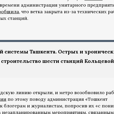
у времени администрация унитарного предприят
ообщила
, что ветка закрыта из-за технических р
вых станций.
й системы Ташкента. Острых и хроничес
 строительство шести станций Кольцевой
дскую линию открыли, и метро возобновило раб
нии
по этому поводу администрация «Тошкент
к блогерам и журналистам, попросив их «с пон
да незапланированным мероприятиям, связанным