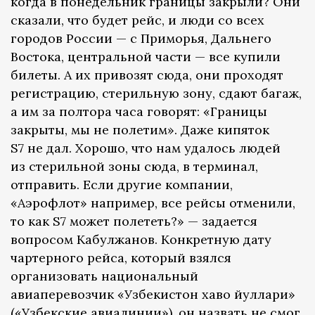
когда в понедельник границы закрыли? Они
сказали, что будет рейс, и люди со всех
городов России — с Приморья, Дальнего
Востока, центральной части — все купили
билеты. А их привозят сюда, они проходят
регистрацию, стерильную зону, сдают багаж,
а им за полтора часа говорят: «Границы
закрыты, мы не полетим». Даже кипяток
S7 не дал. Хорошо, что нам удалось людей
из стерильной зоны сюда, в терминал,
отправить. Если другие компании,
«Аэрофлот» например, все рейсы отменили,
то как S7 может полететь?» — задается
вопросом Кабулжанов. Конкретную дату
чартерного рейса, который взялся
организовать национальный
авиаперевозчик «Узбекистон хаво йуллари»
(«Узбекские авиалинии»), он назвать не смог.