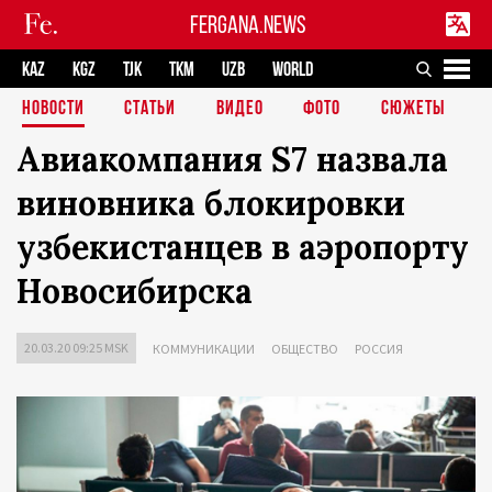
FERGANA.NEWS
KAZ
KGZ
TJK
TKM
UZB
WORLD
НОВОСТИ
СТАТЬИ
ВИДЕО
ФОТО
СЮЖЕТЫ
Авиакомпания S7 назвала
виновника блокировки
узбекистанцев в аэропорту
Новосибирска
20.03.20 09:25 MSK
КОММУНИКАЦИИ
ОБЩЕСТВО
РОССИЯ