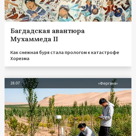
Багдадская авантюра
Мухаммеда II
Как снежная буря стала прологом к катастрофе
Хорезма
28.07
«Фергана»