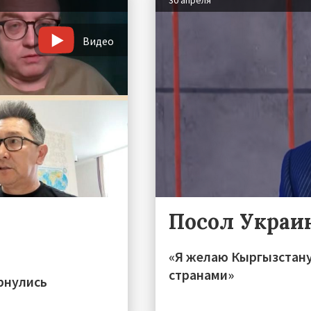
30 апреля
Видео
Посол Украи
«Я желаю Кыргызстану
странами»
рнулись