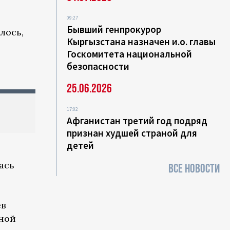
09:27
Бывший генпрокурор
лось,
Кыргызстана назначен и.о. главы
Госкомитета национальной
безопасности
25.06.2026
17:02
Афганистан третий год подряд
признан худшей страной для
детей
ась
ВСЕ НОВОСТИ
ев
чной