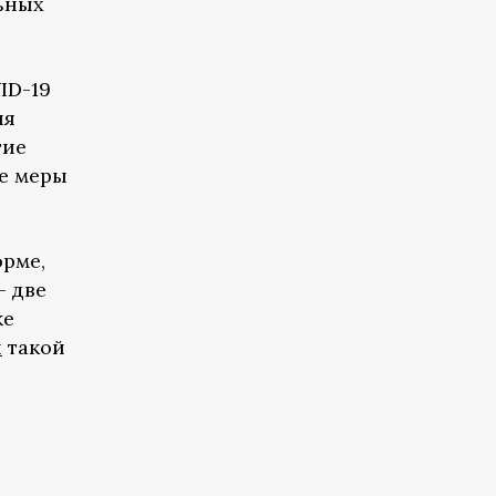
льных
ID-19
ия
гие
е меры
орме,
– две
же
я
такой