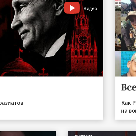
Видео
Все
оазиатов
Как 
на во