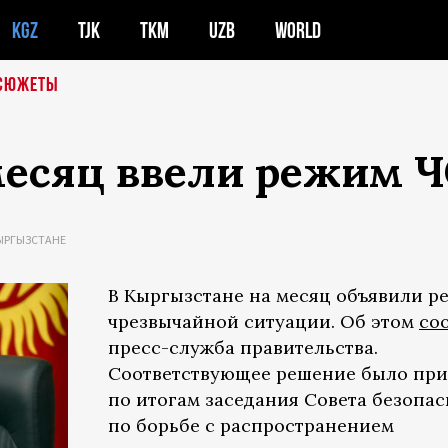
KGZ
TJK
TKM
UZB
WORLD
СЮЖЕТЫ
месяц ввели режим Ч
ЫРГЫЗСТАНЕ
В Кыргызстане на месяц объявили р
чрезвычайной ситуации. Об этом
со
пресс-служба правительства.
Соответствующее решение было при
по итогам заседания Совета безопа
по борьбе с распространением