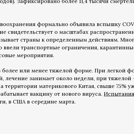
одов). Зафиксировано более 11,4 тысячи смерте
авоохранения формально объявила вспышку COV
ие свидетельствует о масштабах распространен
язывает страны к определенным действиям. Мно
ю ввели транспортные ограничения, карантинны
совые мероприятия.
в более или менее тяжелой форме. При легкой ф
, лечение занимает около недели, при тяжелой 
л на территории материкового Китая, свыше 75% у
рабатывает вакцину от нового вируса.
Испытани
ти, в США в середине марта.