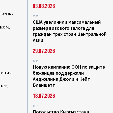
03.08.2026
льство
08:35
США увеличили максимальный
ном,
размер визового залога для
граждан трех стран Центральной
Азии
29.07.2026
14:43
Новую кампанию ООН по защите
ления
беженцев поддержали
Анджелина Джоли и Кейт
Бланшетт
нет,
18.07.2026
19:57
Посольство Кыргызстана