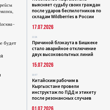
выясняет судьбу своих граждан
рейсы
после ударов беспилотников по
возки,
складам Wildberries в России
осква–
17.07.2026
13:26
Причиной блэкаута в Бишкеке
е будет
стало аварийное отключение
двух высоковольтных линий
ый
15.07.2026
ы
16:07
Китайским рабочим в
Кыргызстане провели
инструктаж по ПДД и этикету
после резонансных случаев
01.07.2026