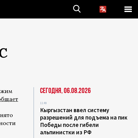
С
Сегодня, 06.08.2026
ежим
общает
11:49
Кыргызстан ввел систему
нято
разрешений для подъема на пик
сности
Победы после гибели
альпинистки из РФ