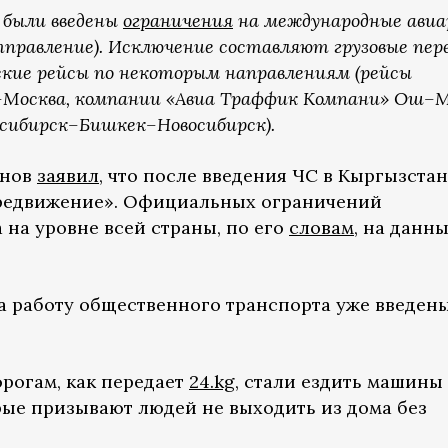
 были введены
ограничения
на международные авиа
тправление). Исключение составляют грузовые пере
кие рейсы по некоторым направлениям (рейсы
Москва, компании «Авиа Траффик Компани» Ош–М
сибирск–Бишкек–Новосибирск).
онов
заявил
, что после введения ЧС в Кыргызстан
редвижение». Официальных ограничений
 на уровне всей страны, по его
словам
, на данн
а работу общественного транспорта уже введен
орогам, как передает
24.kg
, стали ездить машины
рые призывают людей не выходить из дома без