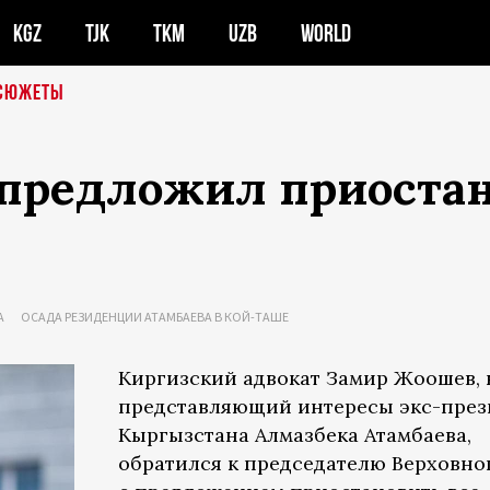
KGZ
TJK
TKM
UZB
WORLD
СЮЖЕТЫ
 предложил приостан
А
ОСАДА РЕЗИДЕНЦИИ АТАМБАЕВА В КОЙ-ТАШЕ
Киргизский адвокат Замир Жоошев,
представляющий интересы экс-през
Кыргызстана Алмазбека Атамбаева,
обратился к председателю Верховно