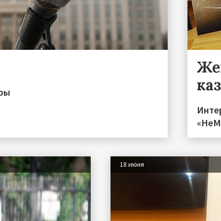
Же
ка
иры
Инте
«НеМо
18 июня