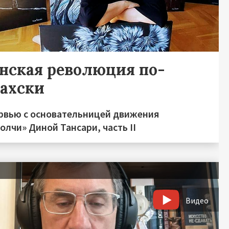
нская революция по-
захски
рвью с основательницей движения
лчи» Диной Тансари, часть II
Видео