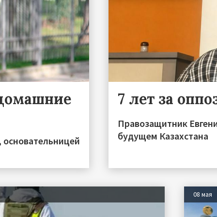
 домашние
7 лет за опп
Правозащитник Евгени
будущем Казахстана
, основательницей
08 мая