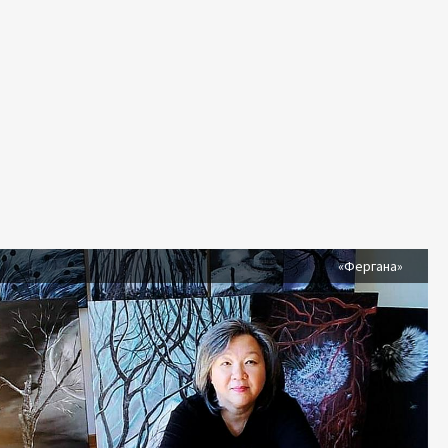
я
«Фергана»