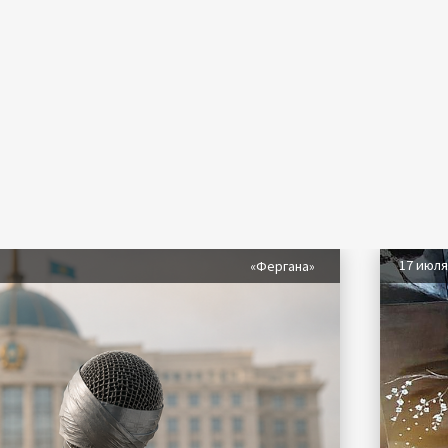
17 июл
«Фергана»