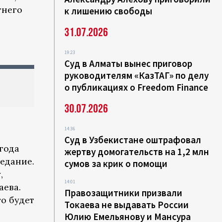
тнего
к лишению свободы
31.07.2026
19:23
Суд в Алматы вынес приговор
руководителям «КазТАГ» по делу
о публикациях о Freedom Finance
30.07.2026
14:36
Суд в Узбекистане оштрафовал
 года
жертву домогательств на 1,2 млн
седание.
сумов за крик о помощи
,
14:01
аева.
Правозащитники призвали
то будет
Токаева не выдавать России
Юлию Емельянову и Мансура