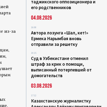
таджикского оппозиционера и
мией
его родственников
марта
04.08.2026
16:08
е из-за
Автора лозунга «Шал, кет!»
Ермека Нарымбая вновь
отправили за решетку
цам,
10:15
им,
Суд в Узбекистане отменил
м
штраф за крик о помощи,
рушает
выписанный потерпевшей от
торым
домогательств
03.08.2026
17:12
рых
Казахстанскую журналистку
ние,
Александру Алёхову приговорили