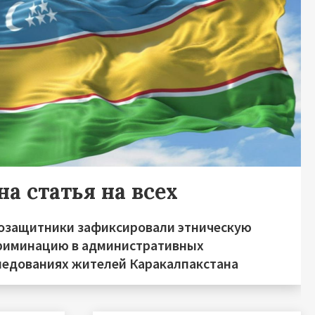
а статья на всех
озащитники зафиксировали этническую
риминацию в административных
ледованиях жителей Каракалпакстана