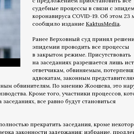
с предложением приостановить все
судебные процессы в связи с эпиде
коронавируса COVID-19. Об этом 23 
сообщило издание
KaktusMedia
.
Ранее Верховный суд принял решени
эпидемии проводить все процессы
в закрытом режиме. Присутствовать
на заседаниях разрешается лишь ист
ответчикам, обвиняемым, потерпевш
адвокатам, законным представителя
енным обвинителям. По мнению Жоошева, это на
зводства. Кроме того, участники процессов, ко
 заседаниях, все равно будут становиться
олностью прекратить заседания, кроме некото
верка законности задержания; избрание, продле