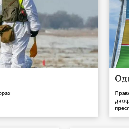
Одн
фрах
Прав
диск
прес