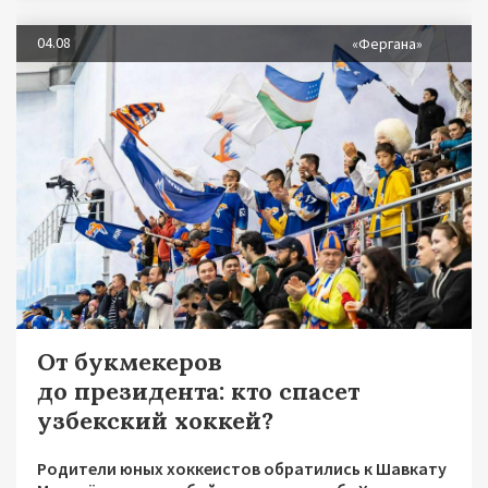
04.08
«Фергана»
От букмекеров
до президента: кто спасет
узбекский хоккей?
Родители юных хоккеистов обратились к Шавкату