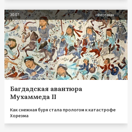
30.07
«Фергана»
Багдадская авантюра
Мухаммеда II
Как снежная буря стала прологом к катастрофе
Хорезма