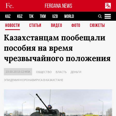
FERGANA.NEWS
KAZ
KGZ
TJK
TKM
UZB
WORLD
НОВОСТИ
СТАТЬИ
ВИДЕО
ФОТО
СЮЖЕТЫ
Казахстанцам пообещали
пособия на время
чрезвычайного положения
23.03.20 13:12 MSK
ОБЩЕСТВО
ВЛАСТЬ
ДЕНЬГИ
ЭПИДЕМИЯ КОРОНАВИРУСА В КАЗАХСТАНЕ