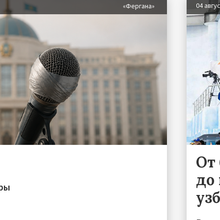
04 авгу
«Фергана»
От
до 
иры
уз