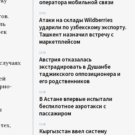
ску
оператора мобильной связи
13:41
ов.
Атаки на склады Wildberries
ль
ударили по узбекскому экспорту.
бек
Ташкент назначил встречу с
маркетплейсом
13:18
Австрия отказалась
случаях
экстрадировать в Душанбе
таджикского оппозиционера и
ей
его родственников
рно-
12:58
В Астане впервые испытали
беспилотное аэротакси с
ы
пассажиром
тех,
11:49
Кыргызстан ввел систему