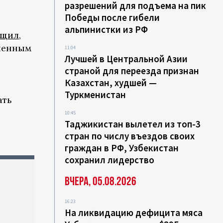
разрешений для подъема на пик
Победы после гибели
альпинистки из РФ
бщил
,
юченным
11:04
Лучшей в Центральной Азии
страной для переезда признан
Казахстан, худшей —
Туркменистан
ать
10:45
Таджикистан вылетел из топ-3
стран по числу въездов своих
граждан в РФ, Узбекистан
сохранил лидерство
е
Вчера, 05.08.2026
16:23
На ликвидацию дефицита мяса