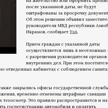
на жительство или оформить пропи
после указанной даты, не будут
оштрафованы за просрочку документ
Об этом решении объявил заместите
руководителя МВД республики Азиз
Икрамов, сообщает
УзА
.
Прием граждан с указанной даты
осуществляется лишь в неотложных 
с разрешения руководителя органов
внутренних дел. При этом посетител
но отведенных кабинетах с соблюдением санита
та также закрылись офисы государственной служб
ижения, временно отменены штрафные санкции
 техосмотр. Это правило распространяется и на 
ить госрегистрацию автомобиля и оплатить