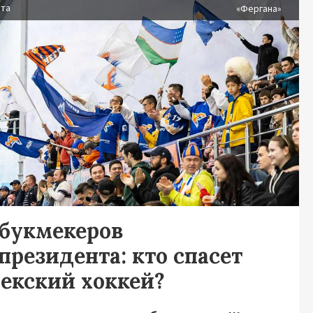
ста
«Фергана»
 букмекеров
президента: кто спасет
бекский хоккей?