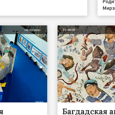
Роди
Мирз
30 июля
«Фергана»
я
Багдадская 