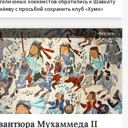
тели юных хоккеистов обратились к Шавкату
иёеву с просьбой сохранить клуб «Хумо»
«Фергана»
авантюра Мухаммеда II