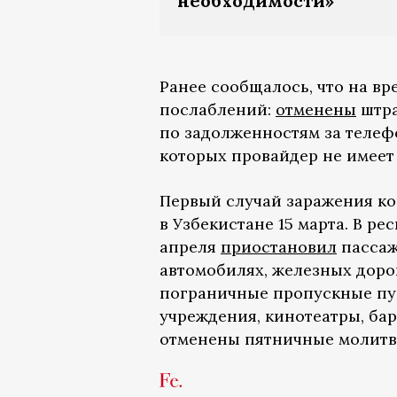
необходимости»
Ранее сообщалось, что на в
послаблений:
отменены
штра
по задолженностям за телеф
которых провайдер не имеет 
Первый случай заражения к
в Узбекистане 15 марта. В р
апреля
приостановил
пассаж
автомобилях, железных дорог
пограничные пропускные пун
учреждения, кинотеатры, ба
отменены пятничные молитвы