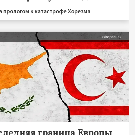
а прологом к катастрофе Хорезма
я
«Фергана»
следняя граница Европы