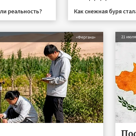
или реальность?
Как снежная буря стал
21 июл
«Фергана»
По