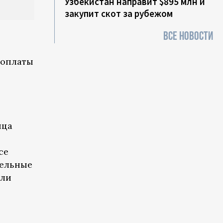
Узбекистан направит $895 млн и
закупит скот за рубежом
ВСЕ НОВОСТИ
 оплаты
нца
,
се
тельные
ыли