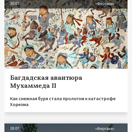
30.07
«Фергана»
Багдадская авантюра
Мухаммеда II
Как снежная буря стала прологом к катастрофе
Хорезма
28.07
«Фергана»