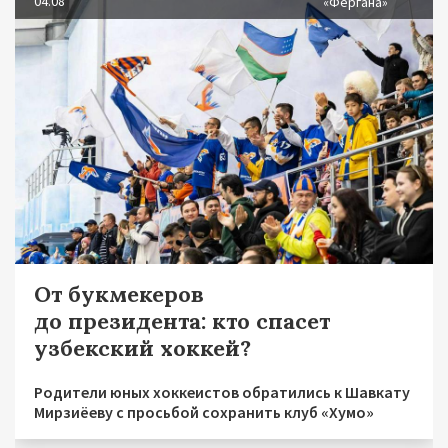
04.08
«Фергана»
От букмекеров
до президента: кто спасет
узбекский хоккей?
Родители юных хоккеистов обратились к Шавкату
Мирзиёеву с просьбой сохранить клуб «Хумо»