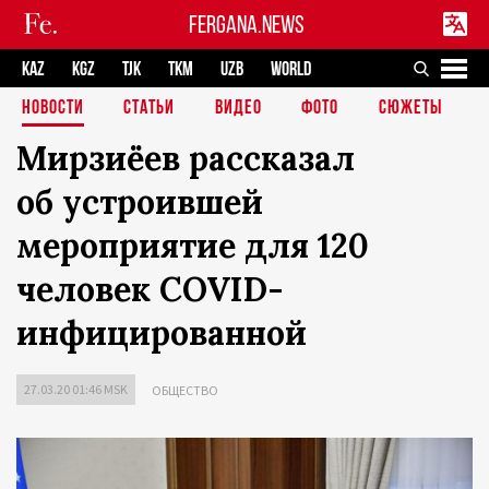
FERGANA.NEWS
KAZ
KGZ
TJK
TKM
UZB
WORLD
НОВОСТИ
СТАТЬИ
ВИДЕО
ФОТО
СЮЖЕТЫ
Мирзиёев рассказал
об устроившей
мероприятие для 120
человек COVID-
инфицированной
27.03.20 01:46 MSK
ОБЩЕСТВО