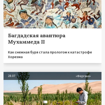
Багдадская авантюра
Мухаммеда II
Как снежная буря стала прологом к катастрофе
Хорезма
28.07
«Фергана»