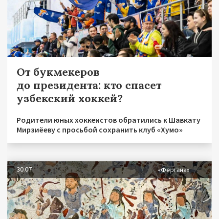
От букмекеров
до президента: кто спасет
узбекский хоккей?
Родители юных хоккеистов обратились к Шавкату
Мирзиёеву с просьбой сохранить клуб «Хумо»
30.07
«Фергана»