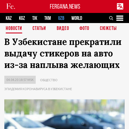
FERGANA.NEWS
KAZ
KGZ
TJK
TKM
UZB
WORLD
НОВОСТИ
СТАТЬИ
ВИДЕО
ФОТО
СЮЖЕТЫ
В Узбекистане прекратили
выдачу стикеров на авто
из-за наплыва желающих
04.04.20 18:57 MSK
ОБЩЕСТВО
ЭПИДЕМИЯ КОРОНАВИРУСА В УЗБЕКИСТАНЕ